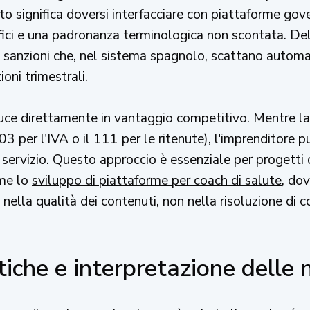
to significa doversi interfacciare con piattaforme gov
ifici e una padronanza terminologica non scontata. De
e sanzioni che, nel sistema spagnolo, scattano automa
oni trimestrali.
duce direttamente in vantaggio competitivo. Mentre la 
3 per l'IVA o il 111 per le ritenute), l'imprenditore p
servizio. Questo approccio è essenziale per progetti 
ome lo
sviluppo di piattaforme per coach di salute
, dov
 nella qualità dei contenuti, non nella risoluzione di c
stiche e interpretazione delle