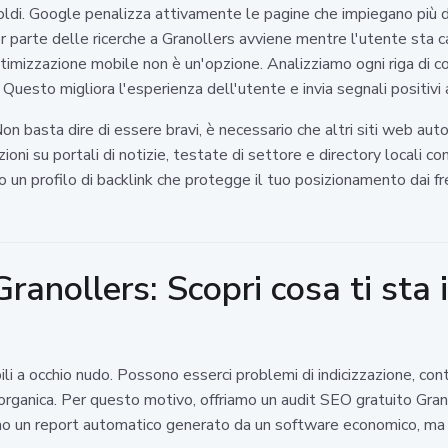
di. Google penalizza attivamente le pagine che impiegano più di 
or parte delle ricerche a Granollers avviene mentre l'utente sta
ottimizzazione mobile non è un'opzione. Analizziamo ogni riga di c
 Questo migliora l'esperienza dell'utente e invia segnali positivi a
. Non basta dire di essere bravi, è necessario che altri siti web 
ioni su portali di notizie, testate di settore e directory locali 
o un profilo di backlink che protegge il tuo posizionamento dai f
ranollers: Scopri cosa ti sta
ili a occhio nudo. Possono esserci problemi di indicizzazione, cont
rganica. Per questo motivo, offriamo un audit SEO gratuito Gran
amo un report automatico generato da un software economico, ma u