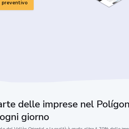
n preventivo
rte delle imprese nel Polígo
 ogni giorno
le del Vallès Oriental e la realtà è cruda: oltre il 70% delle im