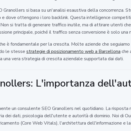
 Granollers si basa su un'analisi esaustiva della concorrenza. S
o e dove ottengono i loro backlink. Questa intelligence competitiv
 Non si tratta di generare traffico inutile, ma di attirare utenti c
sione principale, poiché il traffico senza conversione è solo una 
fiche è fondamentale per la crescita. Molte aziende che seguiamo
ando le stesse
strategie di posizionamento web a Barcellona
che a
a una vera strategia di crescita aziendale supportata dai dati.
llers: L'importanza dell'auto
ente un consulente SEO Granollers nel quotidiano. La risposta non
 dei dati, psicologia dell'utente e autorità di dominio. Noi di Oun
ricamento (Core Web Vitals), l'architettura dell'informazione e la q