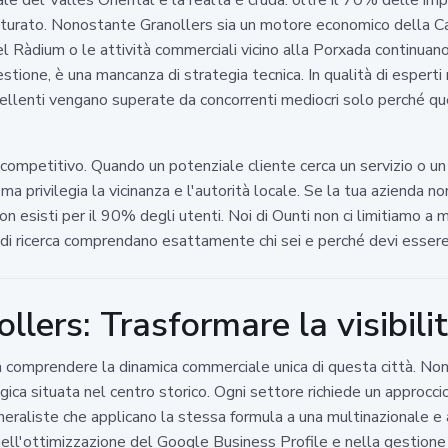
atturato. Nonostante Granollers sia un motore economico della C
el Ràdium o le attività commerciali vicino alla Porxada continua
gestione, è una mancanza di strategia tecnica. In qualità di esper
llenti vengano superate da concorrenti mediocri solo perché que
ompetitivo. Quando un potenziale cliente cerca un servizio o un
e, ma privilegia la vicinanza e l'autorità locale. Se la tua azienda 
 esisti per il 90% degli utenti. Noi di Ounti non ci limitiamo a 
mi di ricerca comprendano esattamente chi sei e perché devi essere 
ers: Trasformare la visibilità 
 comprendere la dinamica commerciale unica di questa città. Non
ca situata nel centro storico. Ogni settore richiede un approccio
aliste che applicano la stessa formula a una multinazionale e a 
nell'ottimizzazione del Google Business Profile e nella gestione d