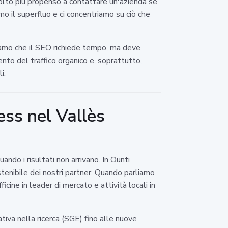
olto più propenso a contattare un'azienda se
mo il superfluo e ci concentriamo su ciò che
piamo che il SEO richiede tempo, ma deve
nto del traffico organico e, soprattutto,
i.
ness nel Vallès
ndo i risultati non arrivano. In Ounti
stenibile dei nostri partner. Quando parliamo
cine in leader di mercato e attività locali in
tiva nella ricerca (SGE) fino alle nuove