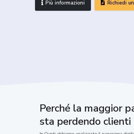
Più informazioni
Richiedi u
Perché la maggior pa
sta perdendo clienti
In Ounti abbiamo analizzato il panorama digita