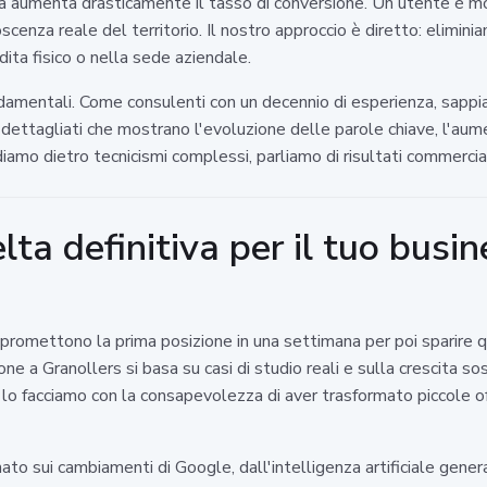
a aumenta drasticamente il tasso di conversione. Un utente è m
enza reale del territorio. Il nostro approccio è diretto: eliminia
ita fisico o nella sede aziendale.
fondamentali. Come consulenti con un decennio di esperienza, sap
dettagliati che mostrano l'evoluzione delle parole chiave, l'aume
iamo dietro tecnicismi complessi, parliamo di risultati commercial
lta definitiva per il tuo busi
romettono la prima posizione in una settimana per poi sparire qua
e a Granollers si basa su casi di studio reali e sulla crescita so
lo facciamo con la consapevolezza di aver trasformato piccole offi
o sui cambiamenti di Google, dall'intelligenza artificiale genera