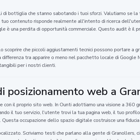
i di bottiglia che stanno sabotando i tuoi sforzi. Valutiamo se la 
l tuo contenuto risponde realmente all'intento di ricerca dell'ut
gle è una perdita di opportunità commerciale. Questo audit è il 
 scoprire che piccoli aggiustamenti tecnici possono portare a gra
a differenza tra apparire o meno nel pacchetto locale di Google
gibili per i nostri clienti.
di posizionamento web a Gran
e con il proprio sito web. In Ounti adottiamo una visione a 360 g
ndo il tuo servizio, l'utente trovi la tua pagina web, il tuo profi
a. Questa occupazione dello spazio digitale costruisce una fiduc
izzato. Scriviamo testi che parlano alla gente di Granollers, cita