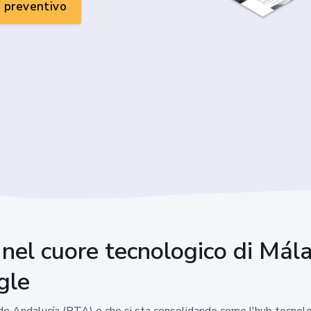
n preventivo
e nel cuore tecnologico di Mála
gle
o de Andalucía (PTA) e che si sta consolidando come l'hub tecnol