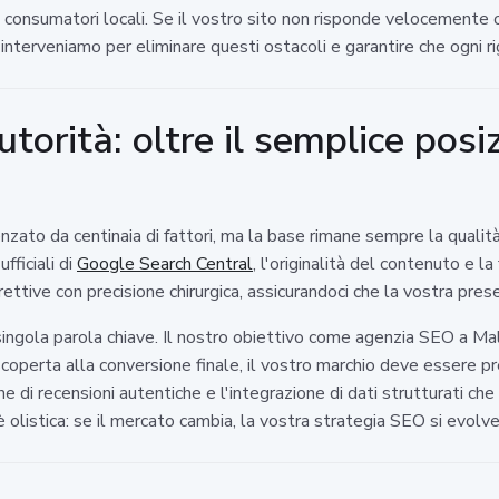
consumatori locali. Se il vostro sito non risponde velocemente o 
terveniamo per eliminare questi ostacoli e garantire che ogni rig
autorità: oltre il semplice po
uenzato da centinaia di fattori, ma la base rimane sempre la qual
fficiali di
Google Search Central
, l'originalità del contenuto e la
rettive con precisione chirurgica, assicurandoci che la vostra prese
singola parola chiave. Il nostro obiettivo come agenzia SEO a Mala
i scoperta alla conversione finale, il vostro marchio deve essere 
e di recensioni autentiche e l'integrazione di dati strutturati c
 è olistica: se il mercato cambia, la vostra strategia SEO si evolv