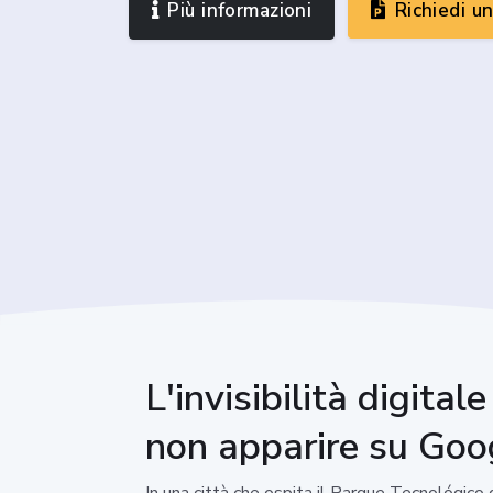
Più informazioni
Richiedi u
L'invisibilità digital
non apparire su Goo
In una città che ospita il Parque Tecnológic