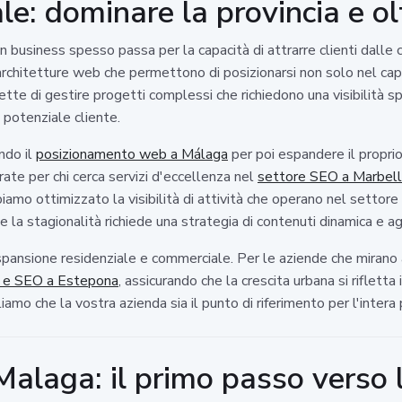
le: dominare la provincia e ol
un business spesso passa per la capacità di attrarre clienti dalle 
rchitetture web che permettono di posizionarsi non solo nel capo
e di gestire progetti complessi che richiedono una visibilità spec
 potenziale cliente.
ndo il
posizionamento web a Málaga
per poi espandere il propri
te per chi cerca servizi d'eccellenza nel
settore SEO a Marbel
mo ottimizzato la visibilità di attività che operano nel settore tu
ve la stagionalità richiede una strategia di contenuti dinamica e a
ansione residenziale e commerciale. Per le aziende che mirano a
 e SEO a Estepona
, assicurando che la crescita urbana si riflett
iamo che la vostra azienda sia il punto di riferimento per l'intera 
Malaga: il primo passo verso