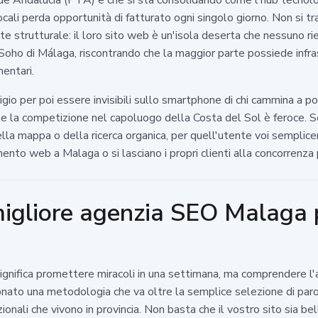
ali perda opportunità di fatturato ogni singolo giorno. Non si tr
strutturale: il loro sito web è un'isola deserta che nessuno rie
l Soho di Málaga, riscontrando che la maggior parte possiede infr
mentari.
igio per poi essere invisibili sullo smartphone di chi cammina a po
e la competizione nel capoluogo della Costa del Sol è feroce. Se
della mappa o della ricerca organica, per quell'utente voi sempli
ento web a Malaga o si lasciano i propri clienti alla concorrenza
migliore agenzia SEO Malaga pe
gnifica promettere miracoli in una settimana, ma comprendere l'
nato una metodologia che va oltre la semplice selezione di parole
ionali che vivono in provincia. Non basta che il vostro sito sia be