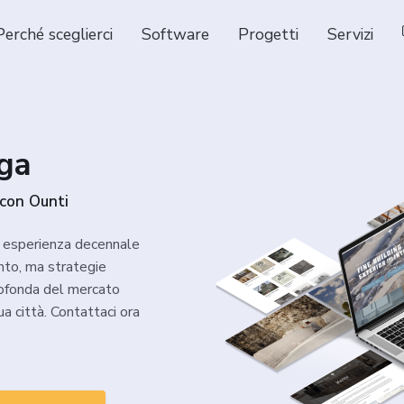
Perché sceglierci
Software
Progetti
Servizi
ga
 con Ounti
a esperienza decennale
nto, ma strategie
rofonda del mercato
ua città. Contattaci ora