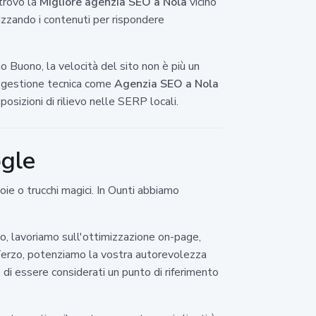
 trovo la
Migliore agenzia SEO a Nola
vicino
izzando i contenuti per rispondere
o Buono, la velocità del sito non è più un
ra gestione tecnica come
Agenzia SEO a Nola
osizioni di rilievo nelle SERP locali.
ogle
oie o trucchi magici. In Ounti abbiamo
do, lavoriamo sull'ottimizzazione on-page,
. Terzo, potenziamo la vostra autorevolezza
di essere considerati un punto di riferimento