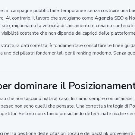
 in campagne pubblicitarie temporanee senza costruire una base 
ro. Al contrario, il lavoro che svolgiamo come
Agenzia SEO a No
o sito, miglioriamo la velocità di caricamento e creiamo contenut
 visibilità costante che non dipende dai capricci delle piattaforme
ruttura dati corretta, è fondamentale consultare le linee guida u
a uno dei pilastri fondamentali per il ranking moderno. Senza que
per dominare il Posizionamen
uciali che non lasciano nulla al caso. Iniziamo sempre con un'anal
 Spesso non sono quelli che pensate. Una corretta strategia di
Po
competitor. Se loro non stanno presidiando determinate nicchie se
ci per la gestione delle citazioni locali e dei backlink provenient