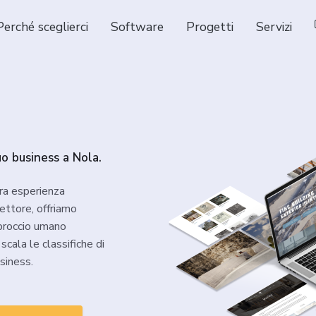
Perché sceglierci
Software
Progetti
Servizi
uo business a Nola.
tra esperienza
ettore, offriamo
pproccio umano
scala le classifiche di
siness.