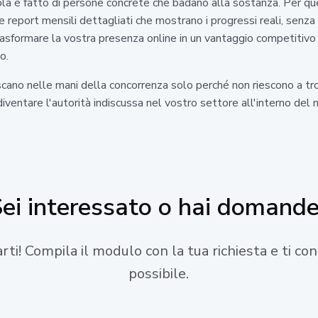
la è fatto di persone concrete che badano alla sostanza. Per ques
eport mensili dettagliati che mostrano i progressi reali, senza te
rasformare la vostra presenza online in un vantaggio competitivo 
o.
iniscano nelle mani della concorrenza solo perché non riescono a tr
 diventare l'autorità indiscussa nel vostro settore all'interno del
ei interessato o hai domand
tarti! Compila il modulo con la tua richiesta e ti c
possibile.