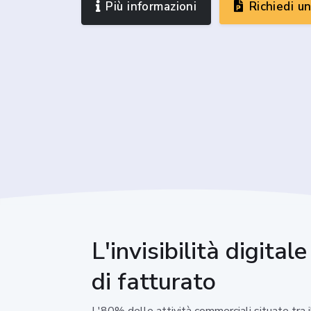
Più informazioni
Richiedi u
L'invisibilità digita
di fatturato
L'80% delle attività commerciali situate tra i