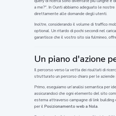
query di ricerca sono diventate più lunghe e d
a me?". In Ounti abbiamo adeguato le nostre s
direttamente alle domande degli utenti.
Inoltre, considerando il volume di traffico mo
optional. Un ritardo di pochi secondi nel car
garantisce che il vostro sito sia fulmineo, of
Un piano d'azione pe
Il percorso verso la vetta dei risultati di ri
strutturato un percorso chiaro per le aziende 
Primo, eseguiamo un'analisi semantica per ide
assicurandoci che ogni elemento del sito comu
esterna attraverso campagne di link building 
per il
Posizionamento web a Nola
.