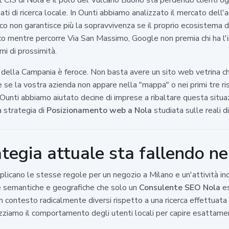
i di ricerca locale. In Ounti abbiamo analizzato il mercato dell'a
ico non garantisce più la sopravvivenza se il proprio ecosistema 
ifico mentre percorre Via San Massimo, Google non premia chi ha l
mi di prossimità.
della Campania è feroce. Non basta avere un sito web vetrina c
che se la vostra azienda non appare nella "mappa" o nei primi tre ri
In Ounti abbiamo aiutato decine di imprese a ribaltare questa situ
 strategia di
Posizionamento web a Nola
studiata sulle reali di
ategia attuale sta fallendo n
plicano le stesse regole per un negozio a Milano e un'attività ind
e semantiche e geografiche che solo un
Consulente SEO Nola
es
 contesto radicalmente diversi rispetto a una ricerca effettuata ne
alizziamo il comportamento degli utenti locali per capire esatta