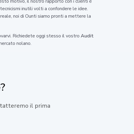
to motivo, il nostro rapporto con i clienti è
cnicismi inutili volti a confondere le idee.
reale, noi di Ounti siamo pronti a mettere la
ovarvi. Richiedete oggi stesso il vostro
Audit
 mercato nolano.
e?
ontatteremo il prima