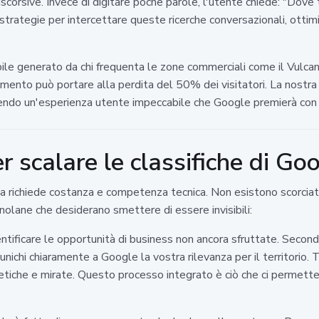
iscorsive. Invece di digitare poche parole, l'utente chiede: "Dove
trategie per intercettare queste ricerche conversazionali, ottim
bile generato da chi frequenta le zone commerciali come il Vulcan
icamento può portare alla perdita del 50% dei visitatori. La nost
frendo un'esperienza utente impeccabile che Google premierà con p
r scalare le classifiche di Go
cerca richiede costanza e competenza tecnica. Non esistono scorciat
nolane che desiderano smettere di essere invisibili:
ntificare le opportunità di business non ancora sfruttate. Secon
nichi chiaramente a Google la vostra rilevanza per il territorio
etiche e mirate. Questo processo integrato è ciò che ci permette 