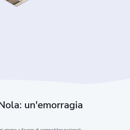
i Nola: un'emorragia
ni giorno a favore di competitor nazionali