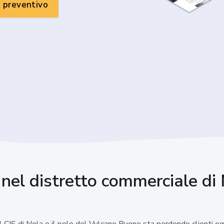
n preventivo
le nel distretto commerciale d
l CIS di Nola e il polo del Vulcano Buono sta perdendo clienti og