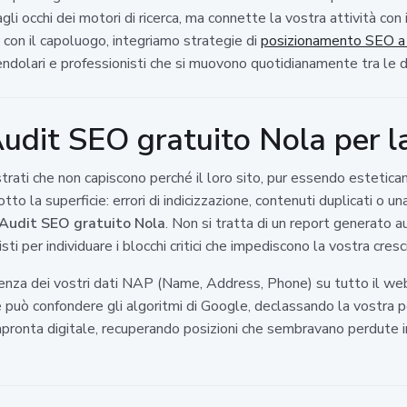
li occhi dei motori di ricerca, ma connette la vostra attività con
e con il capoluogo, integriamo strategie di
posizionamento SEO a
 pendolari e professionisti che si muovono quotidianamente tra le d
udit SEO gratuito Nola per l
ustrati che non capiscono perché il loro sito, pur essendo estet
tto la superficie: errori di indicizzazione, contenuti duplicati o 
Audit SEO gratuito Nola
. Non si tratta di un report generato
ti per individuare i blocchi critici che impediscono la vostra cresc
za dei vostri dati NAP (Name, Address, Phone) su tutto il web. 
e può confondere gli algoritmi di Google, declassando la vostra p
 impronta digitale, recuperando posizioni che sembravano perdute 