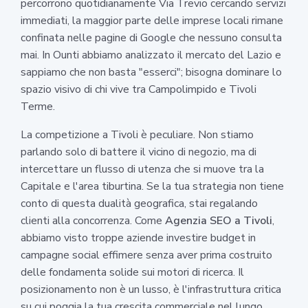
percorrono quotidianamente Via Trevio cercando servizi
immediati, la maggior parte delle imprese locali rimane
confinata nelle pagine di Google che nessuno consulta
mai. In Ounti abbiamo analizzato il mercato del Lazio e
sappiamo che non basta "esserci"; bisogna dominare lo
spazio visivo di chi vive tra Campolimpido e Tivoli
Terme.
La competizione a Tivoli è peculiare. Non stiamo
parlando solo di battere il vicino di negozio, ma di
intercettare un flusso di utenza che si muove tra la
Capitale e l'area tiburtina. Se la tua strategia non tiene
conto di questa dualità geografica, stai regalando
clienti alla concorrenza. Come
Agenzia SEO a Tivoli
,
abbiamo visto troppe aziende investire budget in
campagne social effimere senza aver prima costruito
delle fondamenta solide sui motori di ricerca. Il
posizionamento non è un lusso, è l'infrastruttura critica
su cui poggia la tua crescita commerciale nel lungo