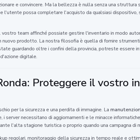
ionare e convincere. Ma la bellezza è nulla senza una struttura so
 che l'utente possa completare l'acquisto da qualsiasi dispositiv
 il vostro team affinché possiate gestire l'inventario in modo a
nuovo prodotto. La nostra filosofia è quella di fornire strumenti
state guardando oltre i confini della provincia, potreste essere i
d'azione digitale.
nda: Proteggere il vostro i
chio per la sicurezza e una perdita di immagine. La
manutenzio
e, i server necessitano di aggiornamenti e le minacce informatic
rante l'alta stagione turistica o proprio quando una campagna di m
ckup regolari, monitoraggio della sicurezza in tempo reale e otti