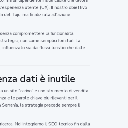
ico, ma un dipendente instancabile che lavora
l'esperienza utente (UX). Il nostro obiettivo
 del Tajo, ma finalizzata all'azione
a senza compromettere la funzionalità.
rategici, non come semplici fornitori. La
fluenzato sia dai flussi turistici che dalle
nza dati è inutile
a un sito "carino" e uno strumento di vendita
a e le parole chiave più rilevanti per il
la Serranía, la strategia precede sempre il
icerca. Noi integriamo il SEO tecnico fin dalla