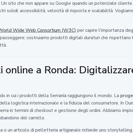
se. Un sito che non appare su Google quando un potenziale cliente 
ri solidi: accessibilità, velocità di risposta e scalabilità. Voglia
World Wide Web Consortium (W3C)
per capire l'importanza degl
sseggere; costruiamo prodotti digitali duraturi che rispettano le
ttà.
 online a Ronda: Digitalizzare
o in cui i prodotti della Serranía raggiungono il mondo. La
proge
 della logistica internazionale e la fiducia del consumatore. In 
rra in termini di checkout e gestione degli ordini. Abbiamo impl
bbandono del carrello.
 un articolo di pelletteria artigianale richiede uno storytelling 