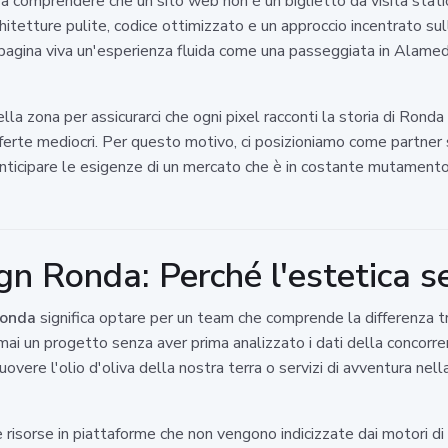
i a comprendere che un sito web non è un biglietto da visita stat
hitetture pulite, codice ottimizzato e un approccio incentrato sul
a pagina viva un'esperienza fluida come una passeggiata in Alameda
a zona per assicurarci che ogni pixel racconti la storia di Rond
ferte mediocri. Per questo motivo, ci posizioniamo come partner st
icipare le esigenze di un mercato che è in costante mutamento, in
n Ronda: Perché l'estetica se
Ronda
significa optare per un team che comprende la differenza tr
mai un progetto senza aver prima analizzato i dati della concorrenz
uovere l'olio d'oliva della nostra terra o servizi di avventura nel
isorse in piattaforme che non vengono indicizzate dai motori di r