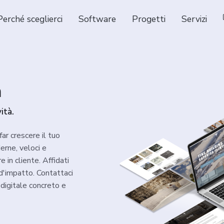
Perché sceglierci
Software
Progetti
Servizi
a
ità.
ar crescere il tuo
erne, veloci e
 in cliente. Affidati
d'impatto. Contattaci
 digitale concreto e