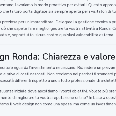
esentano; lavoriamo in modo proattivo per evitarli. Questo approc
 che la loro porta digitale sia sempre aperta per i visitatori di t
ù preziosa per un imprenditore. Delegare la gestione tecnica a pro
ciò che sapete fare meglio: gestire la vostra attività a Ronda. Ci 
ata e, soprattutto, sicura contro qualsiasi vulnerabilità esterna.
gn Ronda: Chiarezza e valore
ditore riguarda l'investimento necessario. Richiedere un
preven
e e priva di costi nascosti. Non crediamo nei pacchetti standard
cessità differenti rispetto a uno studio professionale di architett
lenza iniziale dove ascoltiamo i vostri obiettivi. Volete più pre
ente di migliorare la vostra reputazione online? In base a ques
ideriamo il web design non come una spesa, ma come un investimen