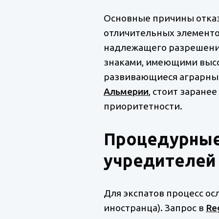
Основные причины отка
отличительных элементо
надлежащего разрешения
знаками, имеющими высо
развивающиеся аграрные
Альмерии
, стоит заране
приоритетности.
Процедурные
учредителей
Для экспатов процесс о
иностранца). Запрос в
Reg