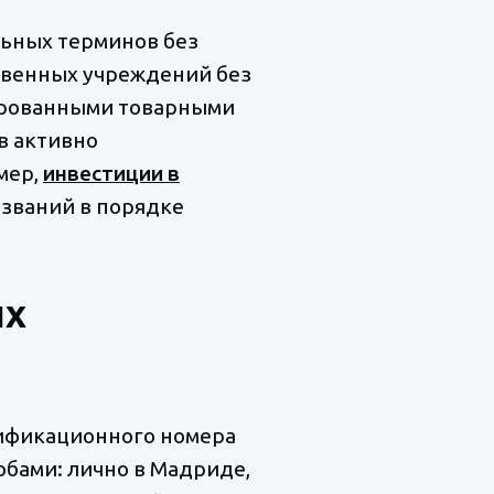
ьных терминов без
твенных учреждений без
рированными товарными
в активно
мер,
инвестиции в
азваний в порядке
ых
тификационного номера
обами: лично в Мадриде,