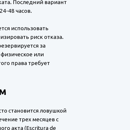
ката. Последний вариант
4-48 часов.
ется использовать
зировать риск отказа.
резервируется за
 физическое или
того права требует
ем
асто становится ловушкой
чение трех месяцев с
о акта (Escritura de