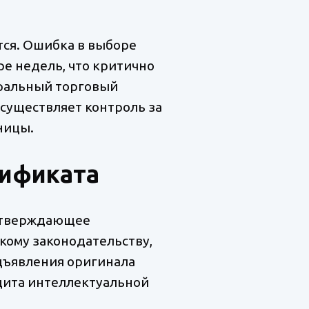
тся. Ошибка в выборе
е недель, что критично
ральный торговый
 осуществляет контроль за
ницы.
тификата
подтверждающее
кому законодательству,
едъявления оригинала
ащита интеллектуальной