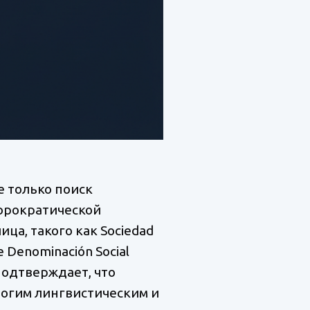
 только поиск
бюрократической
ца, такого как Sociedad
e Denominación Social
подтверждает, что
рогим лингвистическим и