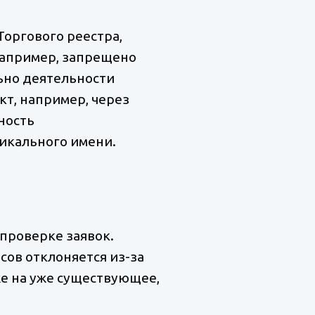
Торгового реестра,
Например, запрещено
ьно деятельности
кт, например, через
ность
никального имени.
проверке заявок.
сов отклоняется из-за
же на уже существующее,