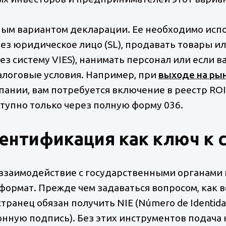
ным вариантом декларации. Ее необходимо испо
ез юридическое лицо (SL), продавать товары ил
рез систему VIES), нанимать персонал или если 
алоговые условия. Например, при
выходе на ры
ании, вам потребуется включение в реестр ROI 
доступно только через полную форму 036.
ентификация как ключ к 
взаимодействие с государственными органами
ормат. Прежде чем задаваться вопросом, как вс
анец обязан получить NIE (Número de Identidad 
ктронную подпись). Без этих инструментов подач