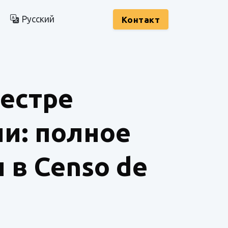
Русский
Kонтакт
еестре
и: полное
 в Censo de