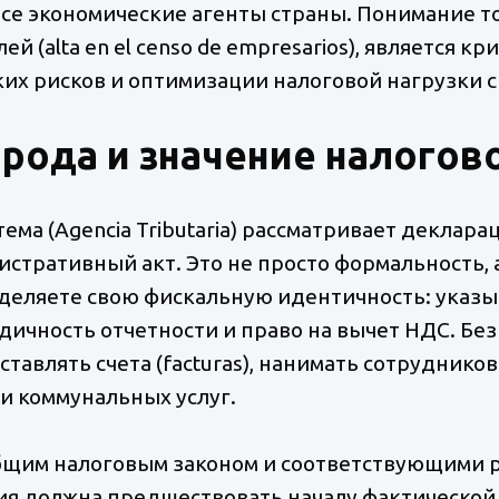
се экономические агенты страны. Понимание того
 (alta en el censo de empresarios), является к
х рисков и оптимизации налоговой нагрузки с 
рода и значение налогово
ема (Agencia Tributaria) рассматривает деклара
стративный акт. Это не просто формальность, 
еделяете свою фискальную идентичность: указы
ичность отчетности и право на вычет НДС. Без
тавлять счета (facturas), нанимать сотруднико
и коммунальных услуг.
бщим налоговым законом и соответствующими 
ия должна предшествовать началу фактической 