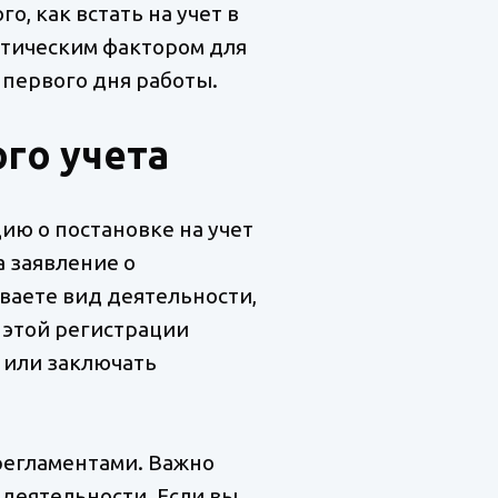
, как встать на учет в
ритическим фактором для
первого дня работы.
го учета
цию о постановке на учет
а заявление о
ваете вид деятельности,
 этой регистрации
в или заключать
регламентами. Важно
деятельности. Если вы