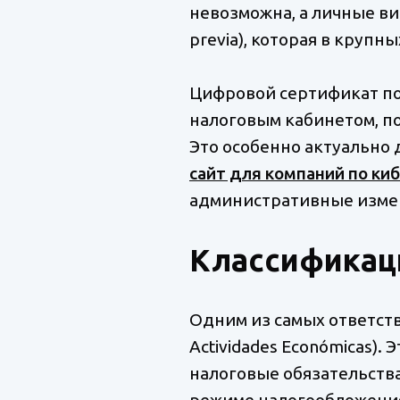
невозможна, а личные виз
previa), которая в крупн
Цифровой сертификат поз
налоговым кабинетом, по
Это особенно актуально 
сайт для компаний по ки
административные измен
Классификаци
Одним из самых ответств
Actividades Económicas).
налоговые обязательства
режиме налогообложения