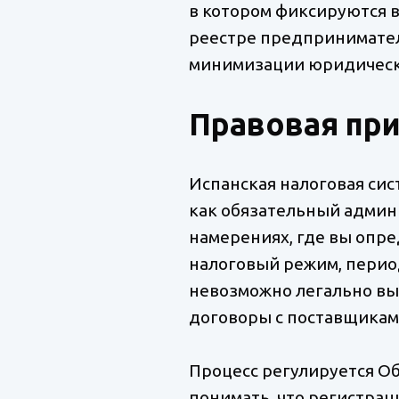
в котором фиксируются в
реестре предпринимателей
минимизации юридически
Правовая при
Испанская налоговая сист
как обязательный админи
намерениях, где вы опр
налоговый режим, период
невозможно легально выс
договоры с поставщикам
Процесс регулируется О
понимать, что регистрац