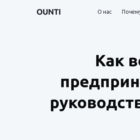
О нас
Почему
Как в
предприн
руководств