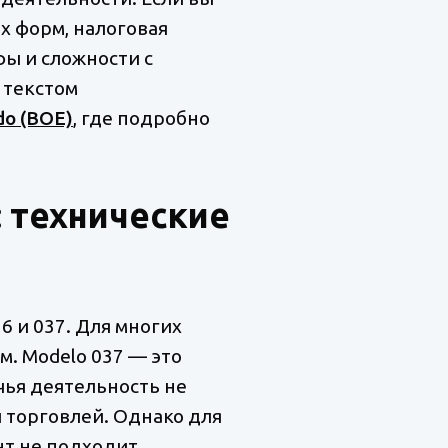
х форм, налоговая
фы и сложности с
 текстом
ado (BOE)
, где подробно
: технические
 и 037. Для многих
. Modelo 037 — это
чья деятельность не
 торговлей. Однако для
т не подходит.