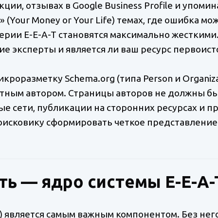
кции, отзывах в Google Business Profile и упом
» (Your Money or Your Life) темах, где ошибка м
ерии E-E-A-T становятся максимально жесткими.
гие эксперты и является ли ваш ресурс первои
роразметку Schema.org (типа Person и Organizat
етным автором. Страницы авторов не должны б
ые сети, публикации на сторонних ресурсах и 
оисковику сформировать четкое представление о
ь — ядро системы E-E-A-
s) является самым важным компонентом. Без нег