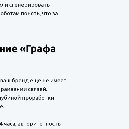
или сгенерировать
ботам понять, что за
ание «Графа
и ваш бренд еще не имеет
траивании связей.
лубиной проработки
е.
4 часа
, авторитетность