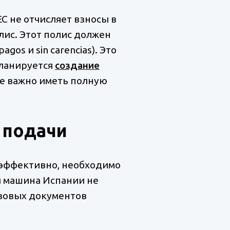
С не отчисляет взносы в
лис. Этот полис должен
os и sin carencias). Это
планируется
создание
де важно иметь полную
 подачи
эффективно, необходимо
я машина Испании не
азовых документов