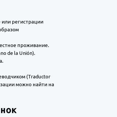
е или регистрации
 образом
местное проживание.
o de la Unión).
а.
водчиком (Traductor
зации можно найти на
ынок