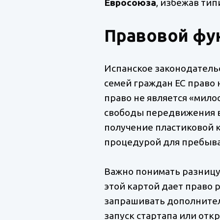
Евросоюза
, избежав тип
Правовой фун
Испанское законодательс
семей граждан ЕС право н
право не является «мило
свободы передвижения в 
получение пластиковой кар
процедурой для пребыван
Важно понимать разниц
этой картой дает право р
запрашивать дополнител
запуск стартапа или от