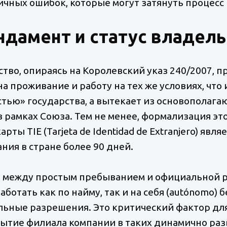
ичных ошибок, которые могут затянуть процесс
дамент и статус владель
тво, опираясь на Королевский указ 240/2007, п
а проживание и работу на тех же условиях, что 
стью» государства, а вытекает из основопола
рамках Союза. Тем не менее, формализация это
ты TIE (Tarjeta de Identidad de Extranjero) явл
ия в стране более 90 дней.
у между простым пребыванием и официальной 
аботать как по найму, так и на себя (autónomo)
ьные разрешения. Это критический фактор для 
крытие филиала компании в таких динамично ра