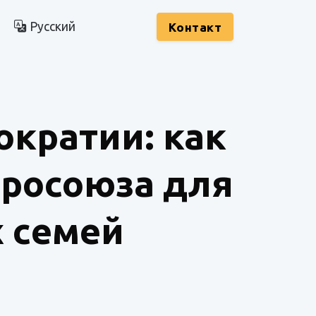
Русский
Kонтакт
ократии: как
вросоюза для
 семей