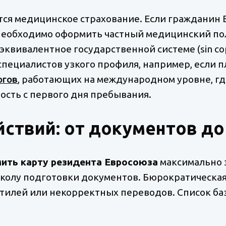
ся медицинское страхование. Если гражданин Е
l, необходимо оформить частный медицинский по
квивалентное государственной системе (sin copag
специалистов узкого профиля, например, если 
огов
, работающих на международном уровне, г
ть с первого дня пребывания.
ствий: от документов до
ить карту резидента Евросоюза
максимально 
околу подготовки документов. Бюрократическа
стилей или некорректных переводов. Список б