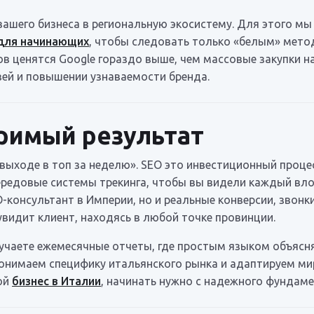
ашего бизнеса в региональную экосистему. Для этого мы
 для начинающих
, чтобы следовать только «белым» мето
в ценятся Google гораздо выше, чем массовые закупки н
зей и повышении узнаваемости бренда.
римый результат
ыходе в топ за неделю». SEO это инвестиционный процес
передовые системы трекинга, чтобы вы видели каждый вл
-консультант в Империи, но и реальные конверсии, звонк
увидит клиент, находясь в любой точке провинции.
лучаете ежемесячные отчеты, где простым языком объясн
понимаем специфику итальянского рынка и адаптируем м
ой
бизнес в Италии
, начинать нужно с надежного фундаме