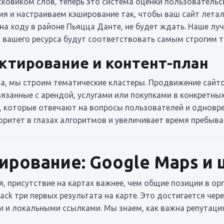
сковиком слов, теперь это система оценки пользователь
я и настраиваем кэширование так, чтобы ваш сайт летал.
на ходу в районе Пьяцца Данте, не будет ждать. Наше лу
ы вашего ресурса будут соответствовать самым строгим 
ктирование и контент-план
, мы строим тематические кластеры. Продвижение сайтов
язанные с арендой, услугами или покупками в конкретных
ы, которые отвечают на вопросы пользователей и однов
ритет в глазах алгоритмов и увеличивает время пребыван
рование: Google Maps и 
я, присутствие на картах важнее, чем общие позиции в ор
Pack три первых результата на карте. Это достигается ч
ми и локальными ссылками. Мы знаем, как важна репутаци