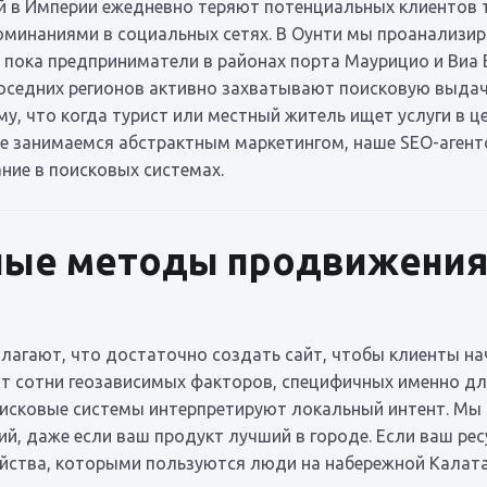
й в Империи ежедневно теряют потенциальных клиентов 
оминаниями в социальных сетях. В Оунти мы проанализ
: пока предприниматели в районах порта Маурицио и Виа
соседних регионов активно захватывают поисковую выдачу
у, что когда турист или местный житель ищет услуги в ц
 не занимаемся абстрактным маркетингом, наше SEO-агент
ние в поисковых системах.
ные методы продвижения 
агают, что достаточно создать сайт, чтобы клиенты нач
т сотни геозависимых факторов, специфичных именно для
оисковые системы интерпретируют локальный интент. Мы 
ий, даже если ваш продукт лучший в городе. Если ваш рес
йства, которыми пользуются люди на набережной Калата