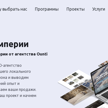
 выбрать нас
Программы
Проекты
Услуги
Империи
ии от агентства Ounti
O-агентство
ашего локального
гиона и выводим
ний опыт и
ваем ваши продажи.
аш проект и начнем