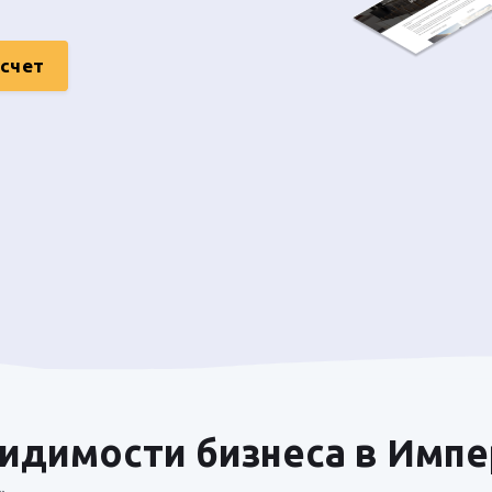
асчет
идимости бизнеса в Имп