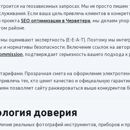
троится на геозависимых запросах. Мы не просто пишем
уживания. Если ваша цель привлечь клиентов в конкретн
и проекта
SEO оптимизации в Черветери
, мы делаем упор
том районе.
мы оценивают экспертность (E-E-A-T). Поэтому мы интег
ы и нормативы безопасности. Включение ссылок на авто
 Commission
, подтверждает серьезность вашего подхода к
 тарифами. Прозрачная смета на оформление электротехн
привлечь тех, кто ценит качество и официальную гарант
ниям позволяет сайту ранжироваться выше конкурентов бе
ология доверия
личие реальных фотографий инструментов, приборов и п