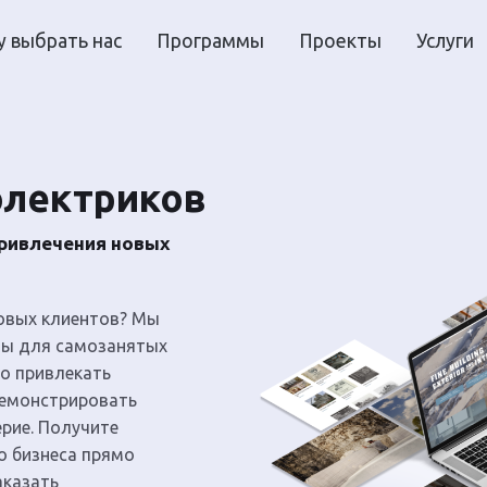
 выбрать нас
Программы
Проекты
Услуги
электриков
ривлечения новых
овых клиентов? Мы
ты для самозанятых
но привлекать
демонстрировать
рие. Получите
о бизнеса прямо
аказать