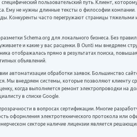
 специфический пользовательский путь. Клиент, котором
сса. Ему не нужны длинные тексты о философии компании.
нды. Конкуренты часто перегружают страницы тяжелыми 
разметки Schema.org для локального бизнеса. Без прави
живаете и какие у вас расценки. В Ounti мы внедряем ст
ика отображалась прямо в результатах поиска, повышая 
типных объявлений.
твии автоматизации обработки заявок. Большинство сай
тся. Мы внедряем системы, которые позволяют клиенту с
енку, когда выполняется ремонт электропроводки на дому
иалисту в списке Google.
 прозрачности в вопросах сертификации. Многие разрабо
сть оформления электротехнического протокола или офи
мерческом секторе наличие лицензии является решающи