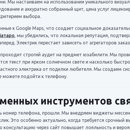
и. Мы настаиваем на использовании уникального визуал
удование и аккуратно собранный щит, цена услуг лиценз
критерием выбора.
нные к Google Maps, что создает социальное доказательс
Матаро
, мы убедились, что локальная репутация, подтве
вперед. Электрик перестает зависеть от агрегаторов зак
 проходит строгий аудит на предмет юзабилити. Мы пров
тся текст при ярком солнечном свете и насколько быстро
стного электрика от поделки любителя. Мы создаем сист
е можете подойти к телефону.
менных инструментов св
ть номер телефона, прошли. Мы внедряем виджеты мессе
лик. Это особенно актуально, когда требуется срочный в
 консультацию через сайт повышает лояльность и вероя