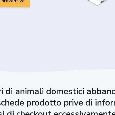
n preventivo
ri di animali domestici abband
schede prodotto prive di infor
si di checkout eccessivament