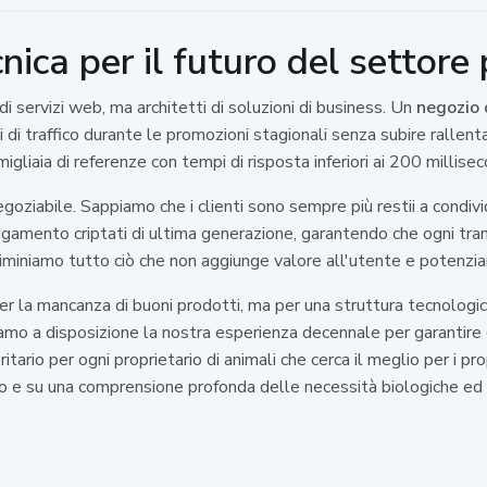
nica per il futuro del settore
 di servizi web, ma architetti di soluzioni di business. Un
negozio 
i di traffico durante le promozioni stagionali senza subire rallen
liaia di referenze con tempi di risposta inferiori ai 200 millisec
negoziabile. Sappiamo che i clienti sono sempre più restii a condiv
 pagamento criptati di ultima generazione, garantendo che ogni tra
 eliminiamo tutto ciò che non aggiunge valore all'utente e potenzi
per la mancanza di buoni prodotti, ma per una struttura tecnologi
iamo a disposizione la nostra esperienza decennale per garantire
ritario per ogni proprietario di animali che cerca il meglio per i p
pulito e su una comprensione profonda delle necessità biologiche e