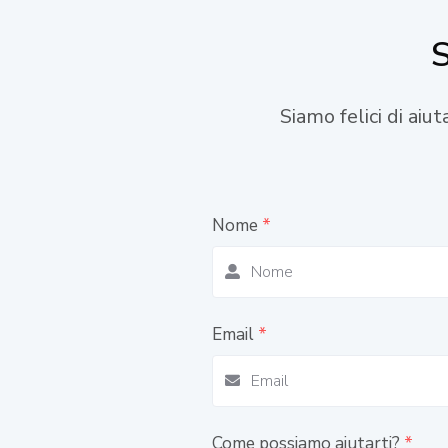
S
Siamo felici di aiu
Nome
*
Email
*
Come possiamo aiutarti?
*