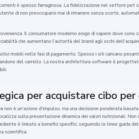
ricorrenti è spesso farraginosa. La fidelizzazione nel settore pet
utente di non preoccuparsi mai di rimanere senza scorte, automati
provenienza. Il consumatore moderno esige di sapere dove sono sta
ciabilità che aumentano l'autorità del brand agli occhi dell'acqui
sitivi mobili nelle fasi di pagamento. Spesso i siti caricano pesant
andono del carrello. La nostra architettura software è progettat
ili.
egica per acquistare cibo per 
ne
non è un'azione d'impulso, ma una decisione ponderata basata 
lizza sulla presentazione dinamica dei valori nutrizionali. Non c
diente è linkato a benefici specifici, seguendo le linee guida de
 scientifica.