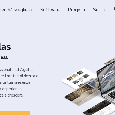
Perché sceglierci
Software
Progetti
Servizi
las
ness.
ssionale ad Águilas.
r i motori di ricerca e
ia la tua presenza
a esperienza.
ia a crescere.