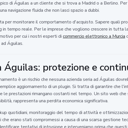
co di Águilas a un cliente che si trova a Madrid o a Berlino. Per
una navigazione fluida che non lasci spazio a dubbi.
zata per monitorare il comportamento d'acquisto. Sapere quali pro
g in tempo reale. Per le imprese che vogliono crescere in tutta l
motivo per cui i nostri esperti di
commercio elettronico a Murcia
c
i ad Águilas.
Águilas: protezione e contin
namento è un rischio che nessuna azienda seria ad Águilas dovre
semplice aggiornamento di un plugin. Si tratta di garantire che l'i
che le prestazioni rimangano costanti nel tempo. Un sito web che 
ibilità, rappresenta una perdita economica significativa.
ckup quotidiani, monitoraggio del tempo di attività e ottimizzaz
li che erano stati compromessi a causa di una scarsa gestione te
dentificare tentativi di intrusione e interveniamo prima che quest