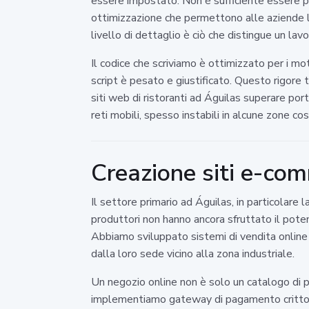
essere impostato. Non è sufficiente essere pr
ottimizzazione che permettono alle aziende loca
livello di dettaglio è ciò che distingue un l
Il codice che scriviamo è ottimizzato per i mot
script è pesato e giustificato. Questo rigore
siti web di ristoranti ad Águilas superare port
reti mobili, spesso instabili in alcune zone cos
Creazione siti e-com
Il settore primario ad Águilas, in particolar
produttori non hanno ancora sfruttato il pote
Abbiamo sviluppato sistemi di vendita online
dalla loro sede vicino alla zona industriale.
Un negozio online non è solo un catalogo di pr
implementiamo gateway di pagamento crittograf