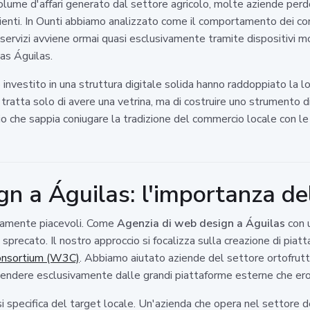
 volume d'affari generato dal settore agricolo, molte aziende per
 clienti. In Ounti abbiamo analizzato come il comportamento dei c
di servizi avviene ormai quasi esclusivamente tramite dispositivi m
las Águilas.
estito in una struttura digitale solida hanno raddoppiato la loro
 tratta solo di avere una vetrina, ma di costruire uno strumento d
o che sappia coniugare la tradizione del commercio locale con le 
n a Águilas: l'importanza del
ficamente piacevoli. Come
Agenzia di web design a Águilas
con u
precato. Il nostro approccio si focalizza sulla creazione di piatta
nsortium (W3C)
. Abbiamo aiutato aziende del settore ortofruttic
ipendere esclusivamente dalle grandi piattaforme esterne che erod
 specifica del target locale. Un'azienda che opera nel settore de