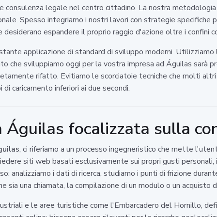
re consulenza legale nel centro cittadino. La nostra metodologia 
onale. Spesso integriamo i nostri lavori con strategie specifiche
 desiderano espandere il proprio raggio d'azione oltre i confini c
ostante applicazione di standard di sviluppo moderni. Utilizziamo
l sito che sviluppiamo oggi per la vostra impresa ad Águilas sarà 
etamente rifatto. Evitiamo le scorciatoie tecniche che molti altr
di caricamento inferiori ai due secondi.
Águilas focalizzata sulla co
uilas
, ci riferiamo a un processo ingegneristico che mette l'utent
iedere siti web basati esclusivamente sui propri gusti personali, i
: analizziamo i dati di ricerca, studiamo i punti di frizione duran
che sia una chiamata, la compilazione di un modulo o un acquisto d
ndustriali e le aree turistiche come l'Embarcadero del Hornillo, de