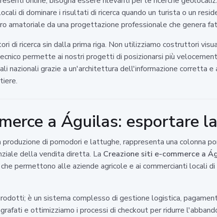
esenti online; bisogna essere rilevanti per le ricerche geolocal
li di dominare i risultati di ricerca quando un turista o un reside
avoro amatoriale da una progettazione professionale che genera fat
ori di ricerca sin dalla prima riga. Non utilizziamo costruttori vis
 tecnico permette ai nostri progetti di posizionarsi più veloceme
ali nazionali grazie a un'architettura dell'informazione corretta 
tiere.
merce a Águilas: esportare la
e la produzione di pomodori e lattughe, rappresenta una colonna po
nziale della vendita diretta. La
Creazione siti e-commerce a Ág
 che permettono alle aziende agricole e ai commercianti locali d
odotti; è un sistema complesso di gestione logistica, pagamenti s
ati e ottimizziamo i processi di checkout per ridurre l'abbando