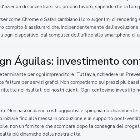
d'azienda di concentrarsi sul proprio lavoro, sapendo che la loro p
r come Chrome o Safari cambiano i loro algoritmi di rendering e
tro compito è assicurarci che, indipendentemente dall'evoluzione 
 ogni dispositivo, dal computer dell'ufficio allo smartphone di un
gn Águilas: investimento con
eterminante per ogni imprenditore. Tuttavia, richiedere un
Preve
ice fattura per servizi grafici. Non competiamo sui prezzi più bass
flette nei risultati dei nostri clienti. Ogni centesimo investito ne
iati. Non nascondiamo costi aggiuntivi e spieghiamo chiaramente c
p iniziale fino alla messa in produzione e al supporto post-vendi
dabile, non un fornitore che scompare dopo la consegna del proget
ealtà più dinamiche della nostra città.