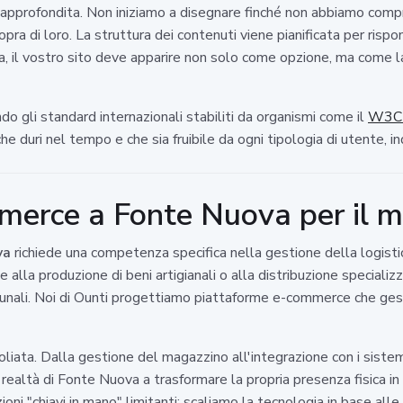
ca approfondita. Non iniziamo a disegnare finché non abbiamo compre
 di loro. La struttura dei contenuti viene pianificata per risponde
ra, il vostro sito deve apparire non solo come opzione, ma come l
o gli standard internazionali stabiliti da organismi come il
W3C p
he duri nel tempo e che sia fruibile da ogni tipologia di utente, 
mmerce a Fonte Nuova per il m
va
richiede una competenza specifica nella gestione della logistic
 alla produzione di beni artigianali o alla distribuzione specializ
omunali. Noi di Ounti progettiamo piattaforme e-commerce che ge
iata. Dalla gestione del magazzino all'integrazione con i sistemi
ealtà di Fonte Nuova a trasformare la propria presenza fisica in 
oni "chiavi in mano" limitanti; scaliamo la tecnologia in base alle