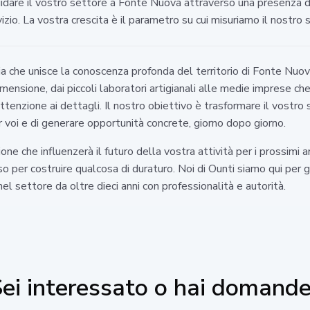
guidare il vostro settore a Fonte Nuova attraverso una presenza di
zio. La vostra crescita è il parametro su cui misuriamo il nostro 
 che unisce la conoscenza profonda del territorio di Fonte Nuov
ensione, dai piccoli laboratori artigianali alle medie imprese ch
tenzione ai dettagli. Il nostro obiettivo è trasformare il vostro
 voi e di generare opportunità concrete, giorno dopo giorno.
ne che influenzerà il futuro della vostra attività per i prossimi a
sso per costruire qualcosa di duraturo. Noi di Ounti siamo qui per 
nel settore da oltre dieci anni con professionalità e autorità.
ei interessato o hai domand