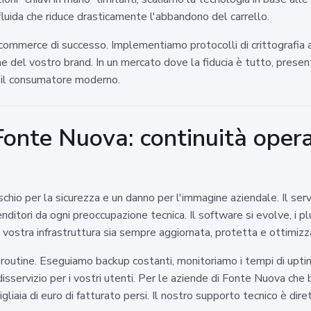
fluida che riduce drasticamente l'abbandono del carrello.
 e-commerce di successo. Implementiamo protocolli di crittografia
zione del vostro brand. In un mercato dove la fiducia è tutto, prese
e il consumatore moderno.
nte Nuova: continuità opera
hio per la sicurezza e un danno per l'immagine aziendale. Il serv
enditori da ogni preoccupazione tecnica. Il software si evolve, i 
vostra infrastruttura sia sempre aggiornata, protetta e ottimizz
di routine. Eseguiamo backup costanti, monitoriamo i tempi di up
isservizio per i vostri utenti. Per le aziende di Fonte Nuova che
liaia di euro di fatturato persi. Il nostro supporto tecnico è dire