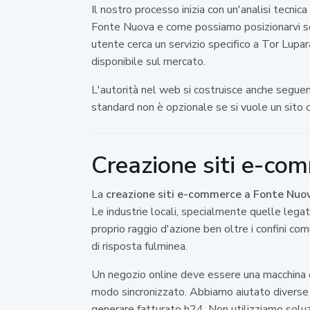
Il nostro processo inizia con un'analisi tecni
Fonte Nuova e come possiamo posizionarvi sopra
utente cerca un servizio specifico a Tor Lupa
disponibile sul mercato.
L'autorità nel web si costruisce anche seguend
standard non è opzionale se si vuole un sito c
Creazione siti e-co
La
creazione siti e-commerce a Fonte Nuo
Le industrie locali, specialmente quelle legate
proprio raggio d'azione ben oltre i confini c
di risposta fulminea.
Un negozio online deve essere una macchina ol
modo sincronizzato. Abbiamo aiutato diverse r
generare fatturato h24. Non utilizziamo soluzi