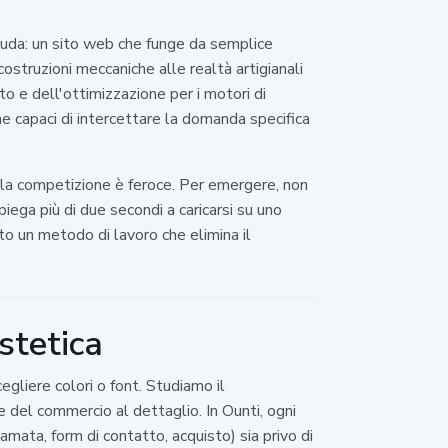
cruda: un sito web che funge da semplice
costruzioni meccaniche alle realtà artigianali
o e dell'ottimizzazione per i motori di
ne capaci di intercettare la domanda specifica
, la competizione è feroce. Per emergere, non
piega più di due secondi a caricarsi su uno
o un metodo di lavoro che elimina il
stetica
cegliere colori o font. Studiamo il
e del commercio al dettaglio. In Ounti, ogni
hiamata, form di contatto, acquisto) sia privo di