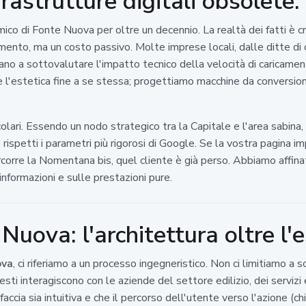
rastrutture digitali obsolete.
ico di Fonte Nuova per oltre un decennio. La realtà dei fatti è 
imento, ma un costo passivo. Molte imprese locali, dalle ditte di 
o a sottovalutare l'impatto tecnico della velocità di caricament
re l'estetica fine a se stessa; progettiamo macchine da conversio
olari. Essendo un nodo strategico tra la Capitale e l'area sabina
rispetti i parametri più rigorosi di Google. Se la vostra pagina im
orre la Nomentana bis, quel cliente è già perso. Abbiamo affinat
informazioni e sulle prestazioni pure.
uova: l'architettura oltre l'e
ova
, ci riferiamo a un processo ingegneristico. Non ci limitiamo a s
i interagiscono con le aziende del settore edilizio, dei servizi 
erfaccia sia intuitiva e che il percorso dell'utente verso l'azione (c