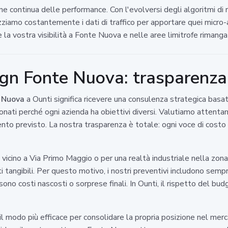
 continua delle performance. Con l'evolversi degli algoritmi di ri
zziamo costantemente i dati di traffico per apportare quei micr
 che la vostra visibilità a Fonte Nuova e nelle aree limitrofe rimang
gn Fonte Nuova: trasparenza 
 Nuova
a Ounti significa ricevere una consulenza strategica basata
onati perché ogni azienda ha obiettivi diversi. Valutiamo attent
imento previsto. La nostra trasparenza è totale: ogni voce di costo 
vicino a Via Primo Maggio o per una realtà industriale nella zon
 tangibili. Per questo motivo, i nostri preventivi includono sempr
ono costi nascosti o sorprese finali. In Ounti, il rispetto del bud
l modo più efficace per consolidare la propria posizione nel merc