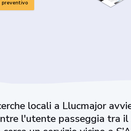
n preventivo
cerche locali a Llucmajor avv
entre l'utente passeggia tra i