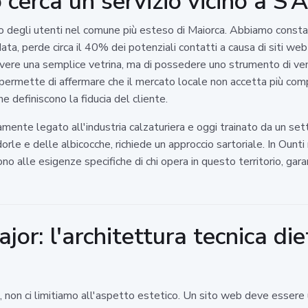
cerca un servizio vicino a S’A
o degli utenti nel comune più esteso di Maiorca. Abbiamo consta
ata, perde circa il 40% dei potenziali contatti a causa di siti web
di avere una semplice vetrina, ma di possedere uno strumento di vend
permette di affermare che il mercato locale non accetta più comp
he definiscono la fiducia del cliente.
camente legato all'industria calzaturiera e oggi trainato da un set
le e delle albicocche, richiede un approccio sartoriale. In Ounti 
o alle esigenze specifiche di chi opera in questo territorio, garan
r: l'architettura tecnica die
, non ci limitiamo all'aspetto estetico. Un sito web deve essere