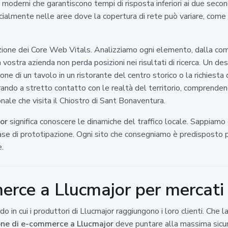
moderni che garantiscono tempi di risposta inferiori ai due seco
ecialmente nelle aree dove la copertura di rete può variare, come
zione dei Core Web Vitals. Analizziamo ogni elemento, dalla com
la vostra azienda non perda posizioni nei risultati di ricerca. Un d
one di un tavolo in un ristorante del centro storico o la richiesta
do a stretto contatto con le realtà del territorio, comprendend
ionale che visita il Chiostro di Sant Bonaventura.
or
significa conoscere le dinamiche del traffico locale. Sappiamo 
 fase di prototipazione. Ogni sito che consegniamo è predisposto 
e.
erce a Llucmajor per mercati 
 in cui i produttori di Llucmajor raggiungono i loro clienti. Che l
one di e-commerce a Llucmajor
deve puntare alla massima sicur