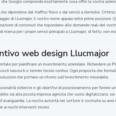
ci che Google comprenda esattamente cosa offre la vostra aziend
he dipendono dal traffico fisico o dai servizi a domicilio. Ottim
aggio di Llucmajor, il vostro nome appaia nelle prime posizioni. Q
 creazione di contenuti che rispondano alle domande reali del vost
 ricerca per i propri servizi principali a Llucmajor, di fatto, non
ntivo web design Llucmajor
ntale per pianificare un investimento aziendale. Richiedere un
P
a costi nascosti o termini tecnici confusi. Ogni proposta che formul
 soluzioni che portano un ritorno sull'investimento misurabile.
ionalità richieste e gli obiettivi di posizionamento per fornire 
ile sia alla piccola impresa agricola che vuole digitalizzarsi, si
avanguardia. La nostra autorità nel settore è costruita su anni di r
e ai nostri interventi tecnici.