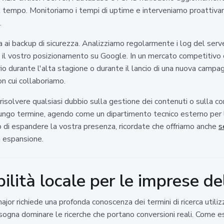
el tempo. Monitoriamo i tempi di uptime e interveniamo proattiv
.
a ai backup di sicurezza. Analizziamo regolarmente i log del server
re il vostro posizionamento su Google. In un mercato competitivo
rio durante l'alta stagione o durante il lancio di una nuova campagn
n cui collaboriamo.
risolvere qualsiasi dubbio sulla gestione dei contenuti o sulla c
a lungo termine, agendo come un dipartimento tecnico esterno per
o di espandere la vostra presenza, ricordate che offriamo anche
s
a espansione.
ilità locale per le imprese d
ajor richiede una profonda conoscenza dei termini di ricerca utilizz
isogna dominare le ricerche che portano conversioni reali. Come es