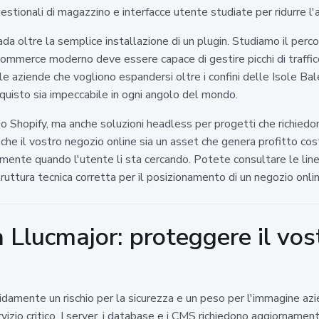
gestionali di magazzino e interfacce utente studiate per ridurre l
ada oltre la semplice installazione di un plugin. Studiamo il perc
-commerce moderno deve essere capace di gestire picchi di traffico 
e aziende che vogliono espandersi oltre i confini delle Isole Bal
quisto sia impeccabile in ogni angolo del mondo.
hopify, ma anche soluzioni headless per progetti che richiedo
è che il vostro negozio online sia un asset che genera profitto c
amente quando l'utente li sta cercando. Potete consultare le lin
ttura tecnica corretta per il posizionamento di un negozio onlin
Llucmajor: proteggere il vos
amente un rischio per la sicurezza e un peso per l'immagine azie
izio critico. I server, i database e i CMS richiedono aggiornament