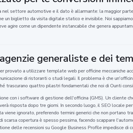
à nel settore automotive e il dato è allarmante: la maggior parte 
e un biglietto da visita digitale statico e invisibile. Noi sappia
ve agire come un dipendente instancabile che genera appuntame
e agenzie generaliste e dei te
 aver provato a utilizzare template web per officine meccaniche a
unicazione di ristoranti o studi legali. Il problema è che un'offi
ché trascurano quattro pilastri fondamentali che noi di Ounti consi
ione con i software di gestione dell'officina (GMS). Un cliente 
riceverà risposta dopo tre giorni. In secondo luogo, il SEO locale 
a viene ignorato, preferendo termini generici che non portano traff
i di scarsa copertura è spesso pessima, facendo scappare l'automob
ione delle recensioni su Google Business Profile impedisce di cos