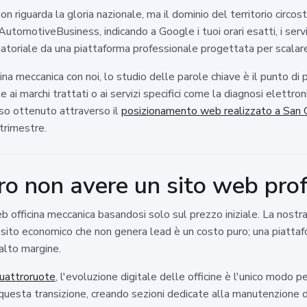
on riguarda la gloria nazionale, ma il dominio del territorio circ
AutomotiveBusiness, indicando a Google i tuoi orari esatti, i servi
matoriale da una piattaforma professionale progettata per scalar
cina meccanica con noi, lo studio delle parole chiave è il punto 
ai marchi trattati o ai servizi specifici come la diagnosi elettron
so ottenuto attraverso il
posizionamento web realizzato a San 
 trimestre.
o non avere un sito web prof
b officina meccanica basandosi solo sul prezzo iniziale. La nostr
n sito economico che non genera lead è un costo puro; una piattaf
 alto margine.
uattroruote
, l'evoluzione digitale delle officine è l'unico modo pe
questa transizione, creando sezioni dedicate alla manutenzione dei 