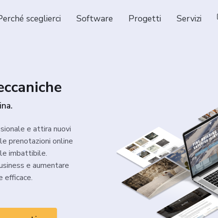
Perché sceglierci
Software
Progetti
Servizi
eccaniche
ina.
sionale e attira nuovi
i le prenotazioni online
le imbattibile.
 business e aumentare
e efficace.