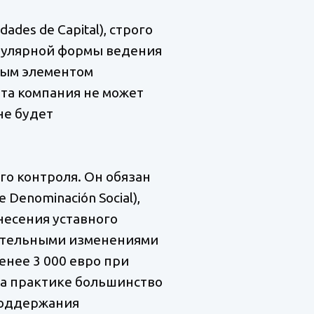
ades de Capital), строго
популярной формы ведения
ным элементом
ента компания не может
не будет
го контроля. Он обязан
Denominación Social),
есения уставного
одательными изменениями
енее 3 000 евро при
а практике большинство
поддержания