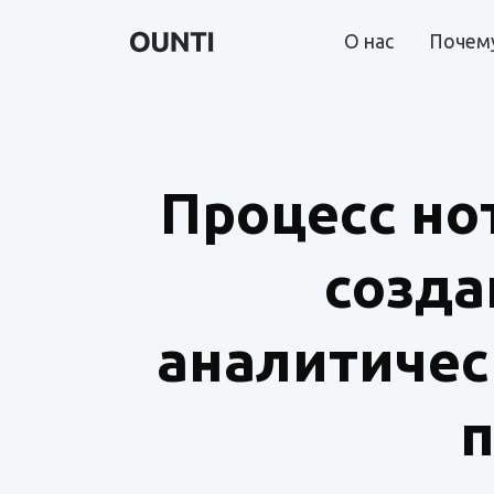
О нас
Почему
Процесс но
созда
аналитичес