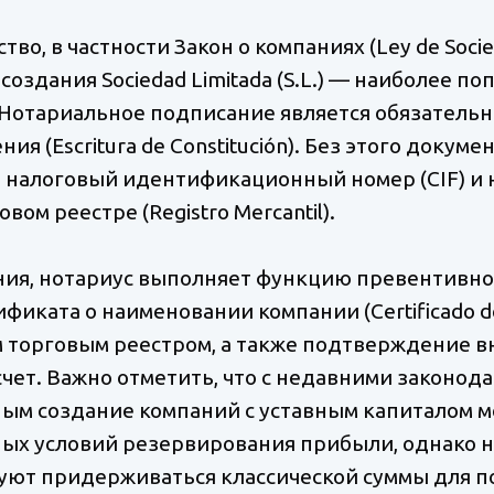
о, в частности Закон о компаниях (Ley de Socied
создания Sociedad Limitada (S.L.) — наиболее 
. Нотариальное подписание является обязатель
ия (Escritura de Constitución). Без этого докум
 налоговый идентификационный номер (CIF) и 
вом реестре (Registro Mercantil).
ния, нотариус выполняет функцию превентивно
иката о наименовании компании (Certificado de 
торговым реестром, а также подтверждение вн
счет. Важно отметить, что с недавними закон
ым создание компаний с уставным капиталом м
х условий резервирования прибыли, однако н
уют придерживаться классической суммы для 