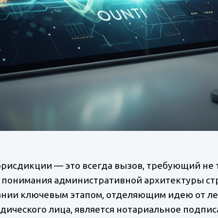
 юрисдикции — это всегда вызов, требующий не
го понимания административной архитектуры ст
нии ключевым этапом, отделяющим идею от ле
еского лица, является нотариальное подписани