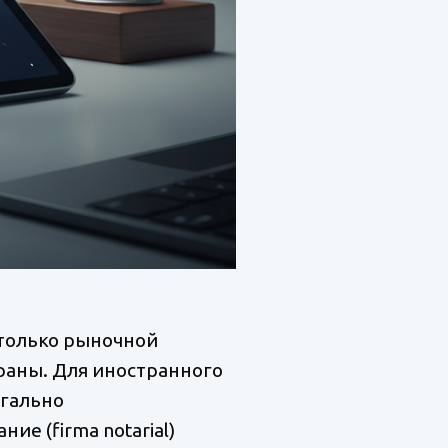
 только рыночной
раны. Для иностранного
гально
е (firma notarial)