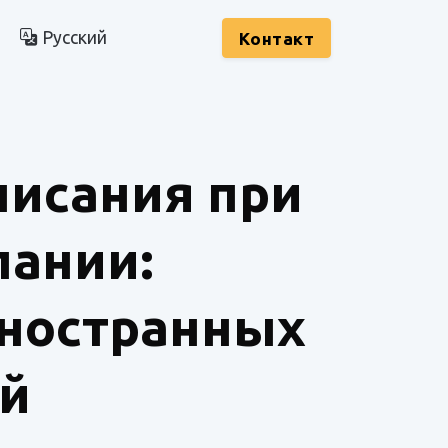
Русский
Kонтакт
писания при
пании:
иностранных
й