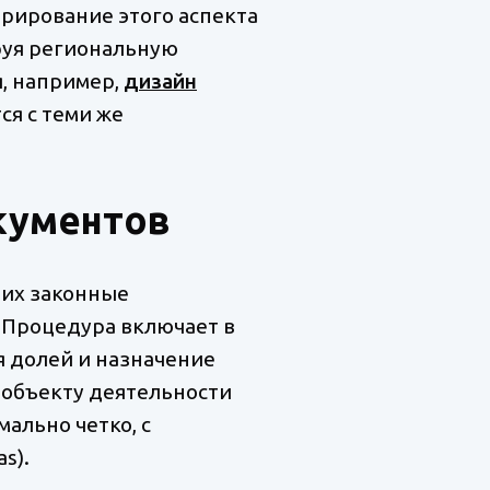
орирование этого аспекта
руя региональную
я, например,
дизайн
я с теми же
кументов
 их законные
 Процедура включает в
я долей и назначение
 объекту деятельности
мально четко, с
s).