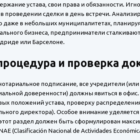
ржание устава, свои права и обязанности. Игн
 в проведении сделки в день встречи. Анализи
о даже в небольших муниципалитетах, планиру
ального бизнеса, предприниматели сталкиваютс
адриде или Барселоне.
процедура и проверка до
 нотариальное подписание, все учредители (или
иальной доверенности) должны явиться в офис.
вых положений устава, проверку распределени
льного директора). Особое внимание уделяется
ии этот раздел должен быть сформулирован макси
 (Clasificación Nacional de Actividades Económica