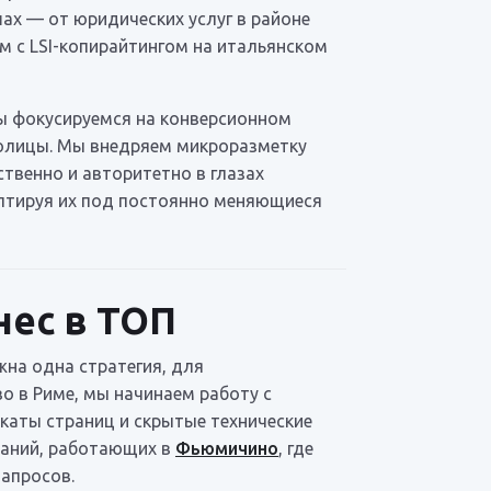
х — от юридических услуг в районе
м с LSI-копирайтингом на итальянском
Мы фокусируемся на конверсионном
столицы. Мы внедряем микроразметку
ственно и авторитетно в глазах
аптируя их под постоянно меняющиеся
нес в ТОП
жна одна стратегия, для
о в Риме, мы начинаем работу с
икаты страниц и скрытые технические
паний, работающих в
Фьюмичино
, где
запросов.