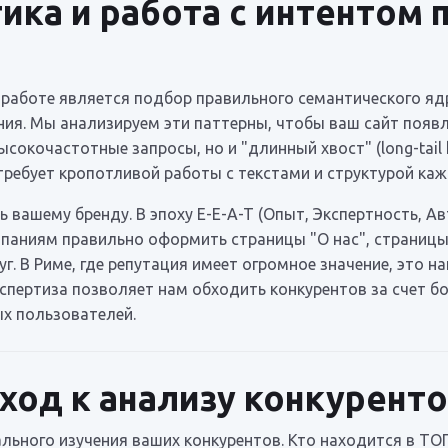
ика и работа с интентом 
работе является подбор правильного семантического ядр
ия. Мы анализируем эти паттерны, чтобы ваш сайт появля
сокочастотные запросы, но и "длинный хвост" (long-tail
требует кропотливой работы с текстами и структурой ка
ь вашему бренду. В эпоху E-E-A-T (Опыт, Экспертность, А
аниям правильно оформить страницы "О нас", страницы
г. В Риме, где репутация имеет огромное значение, это 
спертиза позволяет нам обходить конкурентов за счет бо
х пользователей.
од к анализу конкурент
ального изучения ваших конкурентов. Кто находится в ТО