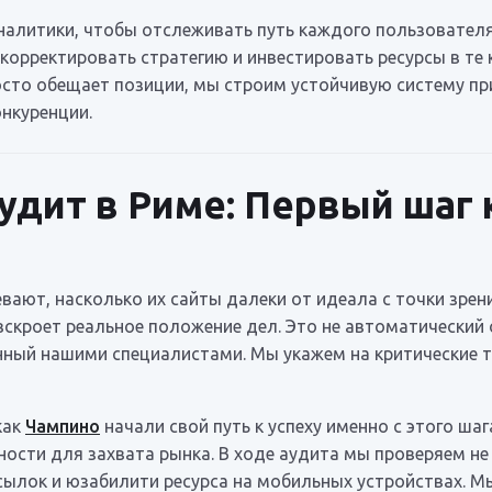
алитики, чтобы отслеживать путь каждого пользователя
 корректировать стратегию и инвестировать ресурсы в те
сто обещает позиции, мы строим устойчивую систему пр
нкуренции.
удит в Риме: Первый шаг
ают, насколько их сайты далеки от идеала с точки зрен
вскроет реальное положение дел. Это не автоматический
енный нашими специалистами. Мы укажем на критические 
как
Чампино
начали свой путь к успеху именно с этого шаг
сти для захвата рынка. В ходе аудита мы проверяем не 
сылок и юзабилити ресурса на мобильных устройствах. М