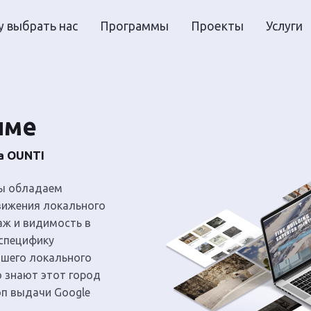
 выбрать нас
Программы
Проекты
Услуги
име
а OUNTI
Мы обладаем
ижения локального
аж и видимость в
 специфику
ашего локального
 знают этот город
оп выдачи Google