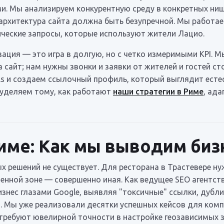
. Мы анализируем конкурентную среду в конкретных ниша
 архитектура сайта должна быть безупречной. Мы работае
ческие запросы, которые используют жители Лацио.
ация — это игра в долгую, но с четко измеримыми KPI. 
а сайт; нам нужны звонки и заявки от жителей и гостей 
ls и создаем ссылочный профиль, который выглядит есте
 уделяем тому, как работают
наши стратегии в Риме
, ад
Риме: Как мы выводим биз
х решений не существует. Для ресторана в Трастевере ну
ной зоне — совершенно иная. Как ведущее SEO агентств
изнес глазами Google, выявляя "токсичные" ссылки, дубл
з. Мы уже реализовали десятки успешных кейсов для ком
 требуют ювелирной точности в настройке геозависимых 