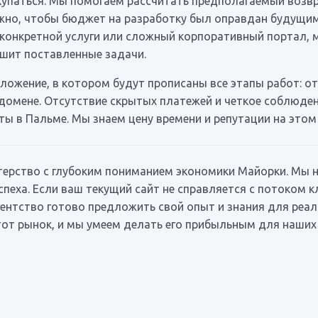
упаться. Мы помогаем рассчитать предполагаемый возвра
ажно, чтобы бюджет на разработку был оправдан будущим
 конкретной услуги или сложный корпоративный портал,
ешит поставленные задачи.
ожение, в котором будут прописаны все этапы работ: от
домене. Отсутствие скрытых платежей и четкое соблюдени
ты в Пальме. Мы знаем цену времени и репутации на этом
терство с глубоким пониманием экономики Майорки. Мы 
пеха. Если ваш текущий сайт не справляется с потоком к
агентство готово предложить свой опыт и знания для ре
тот рынок, и мы умеем делать его прибыльным для наших