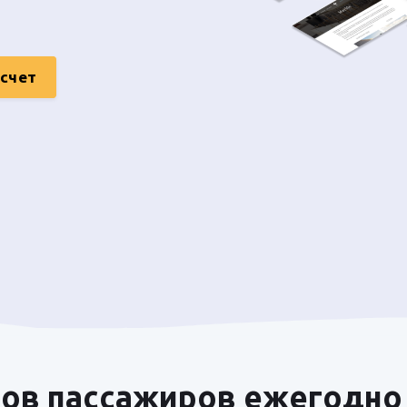
асчет
ов пассажиров ежегодно