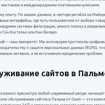
их с местными и международными платежными шлюзами.
у опыту. По нашим данным, в секторе ритейла на Майор
ные интерфейсы, где путь пользователя от выбора това
внедряем системы фильтрации, умного поиска и управлени
 Сон-Кастельо или Кан-Валеро.
ций — наш приоритет. Мы используем протоколы шифрова
нодательству о защите персональных данных (RGPD), что
дежным активом, а не источником юридических проблем.
уживание сайтов в Пальме
 должного присмотра любой современный ресурс начинает
ское обслуживание сайтов в Пальме от Ounti — это комп
оступности 24/7 и оптимизацию скорости загрузки стран