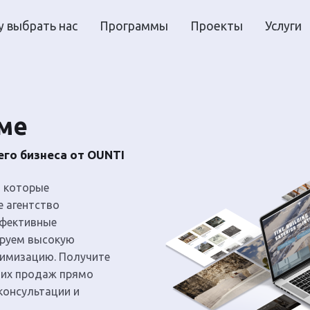
 выбрать нас
Программы
Проекты
Услуги
ьме
го бизнеса от OUNTI
, которые
е агентство
ффективные
ируем высокую
тимизацию. Получите
ших продаж прямо
консультации и