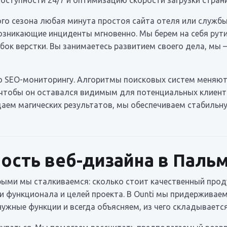
ого сезона любая минута простоя сайта отеля или служб
озникающие инциденты мгновенно. Мы берем на себя рути
бок верстки. Вы занимаетесь развитием своего дела, мы
по SEO-мониторингу. Алгоритмы поисковых систем меняю
 чтобы он оставался видимым для потенциальных клиенто
щаем магических результатов, мы обеспечиваем стабильн
ость веб-дизайна в Паль
рыми мы сталкиваемся: сколько стоит качественный прод
и функционала и целей проекта. В Ounti мы придерживае
ужные функции и всегда объясняем, из чего складывается