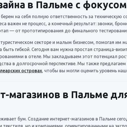
зайна в Пальме с фокусом
ы берем на себя полную ответственность за техническую
еса важен не процесс, а конечный результат: звонки, брон
 этап — от прототипирования до финального тестирован
 туристическом секторе и малым бизнесом, помогая им 
а быть гибкой. Сегодня вам нужна простая страница-визи
рованиями в отеле. Мы закладываем этот потенциал рост
ства в долгосрочной перспективе. Мы также предлагаем
алеарских островах
, чтобы вы могли оценить уровень наш
т-магазинов в Пальме дл
живает бум. Создание интернет-магазинов в Пальме сего
 текстиля, но и компаниями, ориентированными на экспо