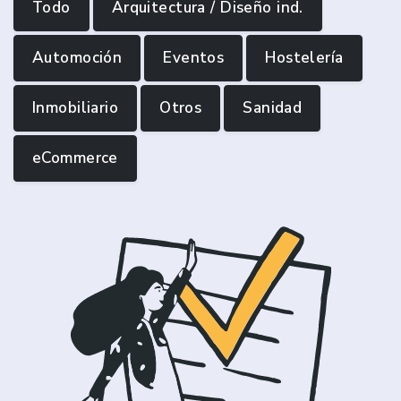
Todo
Arquitectura / Diseño ind.
Automoción
Eventos
Hostelería
Inmobiliario
Otros
Sanidad
eCommerce