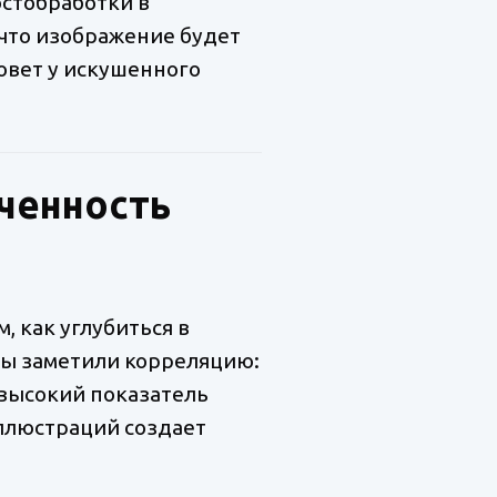
остобработки в
 что изображение будет
овет у искушенного
еченность
, как углубиться в
ы заметили корреляцию:
высокий показатель
иллюстраций создает