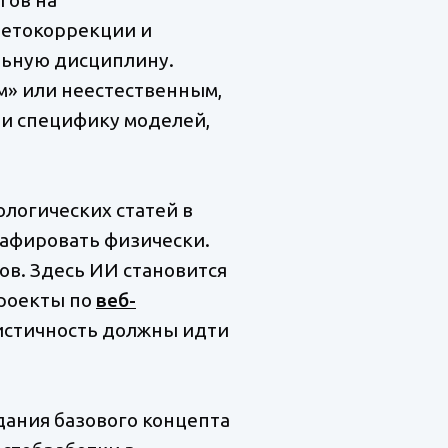
ветокоррекции и
льную дисциплину.
м» или неестественным,
 и специфику моделей,
логических статей в
рафировать физически.
в. Здесь ИИ становится
проекты по
веб-
ристичность должны идти
дания базового концепта