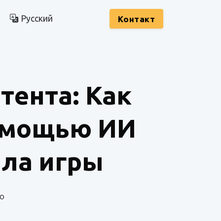
Русский
Kонтакт
тента: Как
помощью ИИ
ила игры
го