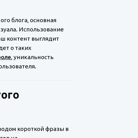
го блога, основная
изуала. Использование
аш контент выглядит
дет о таких
роле
, уникальность
ользователя.
того
водом короткой фразы в
гов на