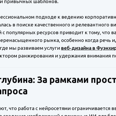
ки привычных шаблонов.
фессиональном подходе к ведению корпоративно
лась в поиске качественного и релевантного в
с популярных ресурсов приводит к тому, что в
 перенасыщенного рынка, особенно когда речь и
где мы развиваем услуги
веб-дизайна в Фуэнхи
ктором ранжирования и удержания внимания п
глубина: За рамками прос
апроса
т, что работа с нейросетями ограничивается в
же создание изображений с помощью ИИ для бло