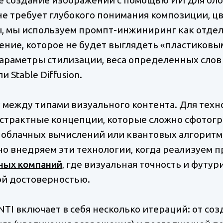
е требует глубокого понимания композиции, ц
ы, мы используем промпт-инжиниринг как отде
ение, которое не будет выглядеть «пластиковы
араметры стилизации, веса определенных слов
и Stable Diffusion.
между типами визуального контента. Для техно
абстрактные концепции, которые сложно сфотог
 облачных вычислений или квантовых алгоритмо
о внедряем эти технологии, когда реализуем 
ных компаний
, где визуальная точность и футу
кой достоверностью.
TI включает в себя несколько итераций: от соз