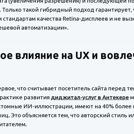
нга (увеличения разрешения) и последующей п
 Только такой гибридный подход гарантирует,
 стандартам качества Retina-дисплеев и не выз
дешевой автоматизации».
ое влияние на UX и вовл
вое, что считывает посетитель сайта перед тем
практике развития
диджитал-услуг в Антекере
м
стомные ИИ-иллюстрации, имеют на 40% более 
иц. Это объясняется тем, что авторский стиль 
итателем.