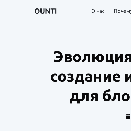
О нас
Почему
Эволюция 
создание 
для бло