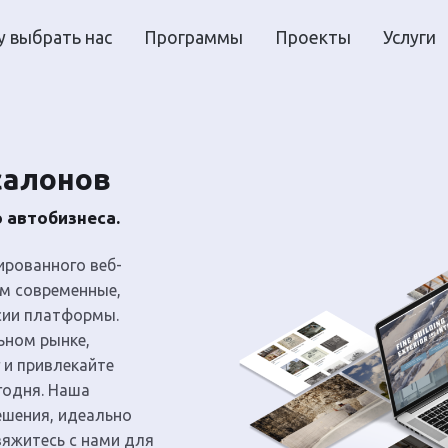
 выбрать нас
Программы
Проекты
Услуги
салонов
 автобизнеса.
ированного веб-
м современные,
сии платформы.
ьном рынке,
 и привлекайте
годня. Наша
ешения, идеально
вяжитесь с нами для