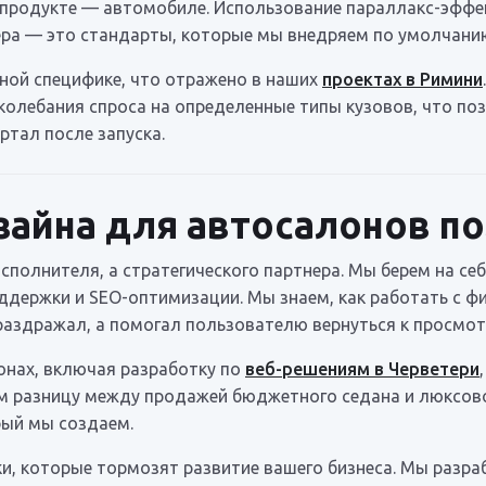
 продукте — автомобиле. Использование параллакс-эффе
ера — это стандарты, которые мы внедряем по умолчани
ной специфике, что отражено в наших
проектах в Римини
колебания спроса на определенные типы кузовов, что п
ртал после запуска.
зайна для автосалонов п
исполнителя, а стратегического партнера. Мы берем на себ
ддержки и SEO-оптимизации. Мы знаем, как работать с ф
е раздражал, а помогал пользователю вернуться к просмо
онах, включая разработку по
веб-решениям в Черветери
 разницу между продажей бюджетного седана и люксово
рый мы создаем.
ки, которые тормозят развитие вашего бизнеса. Мы разр