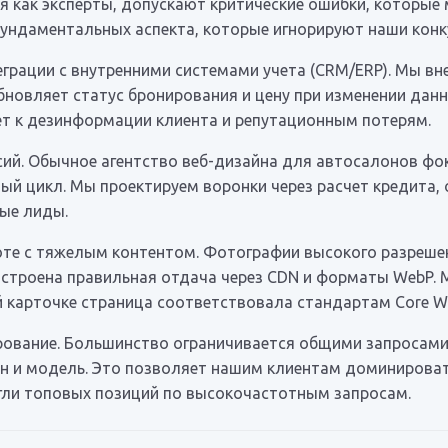
 как эксперты, допускают критические ошибки, которые м
ундаментальных аспекта, которые игнорируют наши конк
еграции с внутренними системами учета (CRM/ERP). Мы в
новляет статус бронирования и цену при изменении данн
ет к дезинформации клиента и репутационным потерям.
ий. Обычное агентство веб-дизайна для автосалонов фок
й цикл. Мы проектируем воронки через расчет кредита, о
ые лиды.
боте с тяжелым контентом. Фотографии высокого разреш
настроена правильная отдача через CDN и форматы WebP.
 карточке страница соответствовала стандартам Core Web
рование. Большинство ограничивается общими запросами
н и модель. Это позволяет нашим клиентам доминировать
игли топовых позиций по высокочастотным запросам.