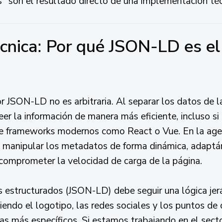
ts" son el resultado directo de una implementación té
écnica: Por qué JSON-LD es el
r JSON-LD no es arbitraria. Al separar los datos de 
r la información de manera más eficiente, incluso si 
e frameworks modernos como React o Vue. En la agen
manipular los metadatos de forma dinámica, adaptá
comprometer la velocidad de carga de la página.
 estructurados (JSON-LD) debe seguir una lógica jer
niendo el logotipo, las redes sociales y los puntos de 
 más específicos. Si estamos trabajando en el sector