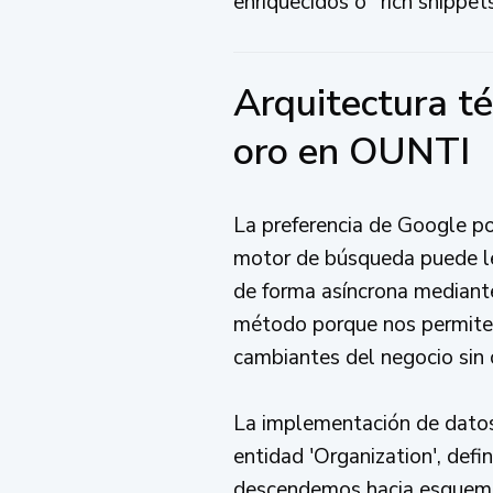
enriquecidos o "rich snippe
Arquitectura t
oro en OUNTI
La preferencia de Google po
motor de búsqueda puede lee
de forma asíncrona mediant
método porque nos permite 
cambiantes del negocio sin 
La implementación de datos
entidad 'Organization', defi
descendemos hacia esquemas