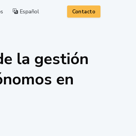
os
Español
Contacto
de la gestión
tónomos en