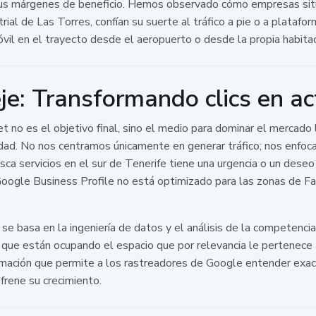
sus márgenes de beneficio. Hemos observado cómo empresas sit
ial de Las Torres, confían su suerte al tráfico a pie o a platafo
il en el trayecto desde el aeropuerto o desde la propia habitac
e: Transformando clics en ac
 no es el objetivo final, sino el medio para dominar el mercad
idad. No nos centramos únicamente en generar tráfico; nos enfoc
sca servicios en el sur de Tenerife tiene una urgencia o un dese
Google Business Profile no está optimizado para las zonas de F
 basa en la ingeniería de datos y el análisis de la competenci
que están ocupando el espacio que por relevancia le pertenece 
formación que permite a los rastreadores de Google entender exa
frene su crecimiento.