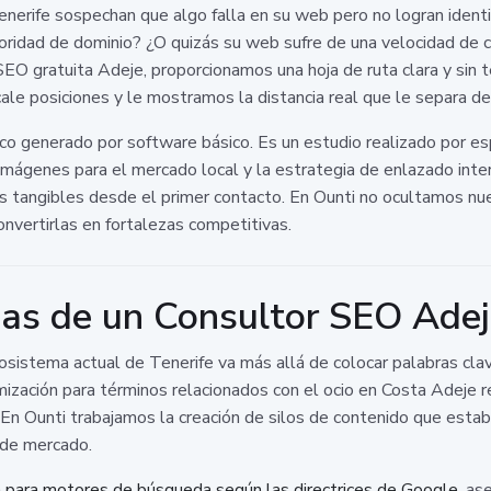
nerife sospechan que algo falla en su web pero no logran identi
oridad de dominio? ¿O quizás su web sufre de una velocidad de c
SEO gratuita Adeje, proporcionamos una hoja de ruta clara y sin 
ale posiciones y le mostramos la distancia real que le separa de 
tico generado por software básico. Es un estudio realizado por e
 imágenes para el mercado local y la estrategia de enlazado inte
s tangibles desde el primer contacto. En Ounti no ocultamos nue
nvertirlas en fortalezas competitivas.
as de un Consultor SEO Ade
sistema actual de Tenerife va más allá de colocar palabras clav
ización para términos relacionados con el ocio en Costa Adeje r
. En Ounti trabajamos la creación de silos de contenido que esta
 de mercado.
n para motores de búsqueda según las directrices de Google
, as