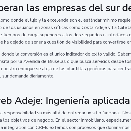
eran las empresas del sur de
rno donde el lujo y la excelencia son el estándar mínimo requie
de los usuarios en zonas críticas como Costa Adeje y La Caleta,
e tiempos de carga superiores a los dos segundos ni interfaces q
je
ha dejado de ser una cuestión de visibilidad para convertirse en
onde la conversión es el único indicador de éxito válido. Sabe
sita por la Avenida de Bruselas o que busca servicios desde los
, nuestro enfoque se aleja de las plantillas genéricas para cent
el sur demanda diariamente.
b Adeje: Ingeniería aplicada 
ra responsabilidad va más allá de entregar un sitio funcional. N
 a los objetivos de negocio. En el sector inmobiliario, especia
 la integración con CRMs externos son procesos que dominamos pa