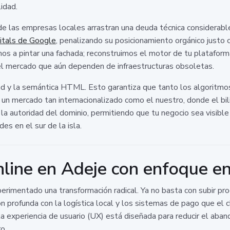
lidad.
 las empresas locales arrastran una deuda técnica considerable.
tals de Google
, penalizando su posicionamiento orgánico justo
s a pintar una fachada; reconstruimos el motor de tu plataforma
del mercado que aún dependen de infraestructuras obsoletas.
idad y la semántica HTML. Esto garantiza que tanto los algoritmo
n un mercado tan internacionalizado como el nuestro, donde el b
a autoridad del dominio, permitiendo que tu negocio sea visible 
s en el sur de la isla.
line en Adeje con enfoque en
perimentado una transformación radical. Ya no basta con subir pr
n profunda con la logística local y los sistemas de pago que el 
experiencia de usuario (UX) está diseñada para reducir el aban
o.