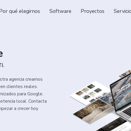
Por qué elegirnos
Software
Proyectos
Servici
e
I.
stra agencia creamos
en clientes reales.
mizados para Google.
etencia local. Contacta
mpezar a crecer hoy