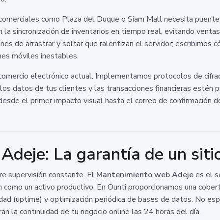
comerciales como Plaza del Duque o Siam Mall necesita puentes s
en la sincronización de inventarios en tiempo real, evitando vent
ones de arrastrar y soltar que ralentizan el servidor; escribimos 
nes móviles inestables.
el comercio electrónico actual. Implementamos protocolos de cif
 datos de tus clientes y las transacciones financieras estén pr
 desde el primer impacto visual hasta el correo de confirmación 
deje: La garantía de un siti
re supervisión constante. El
Mantenimiento web Adeje
es el s
como un activo productivo. En Ounti proporcionamos una cobertu
idad (uptime) y optimización periódica de bases de datos. No esp
n la continuidad de tu negocio online las 24 horas del día.