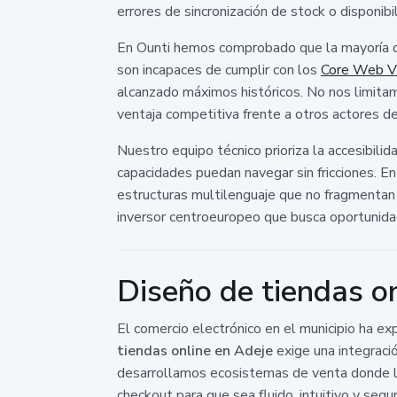
errores de sincronización de stock o disponibi
En Ounti hemos comprobado que la mayoría de
son incapaces de cumplir con los
Core Web Vi
alcanzado máximos históricos. No nos limitamo
ventaja competitiva frente a otros actores 
Nuestro equipo técnico prioriza la accesibil
capacidades puedan navegar sin fricciones. E
estructuras multilenguaje que no fragmentan l
inversor centroeuropeo que busca oportunidade
Diseño de tiendas on
El comercio electrónico en el municipio ha ex
tiendas online en Adeje
exige una integració
desarrollamos ecosistemas de venta donde la 
checkout para que sea fluido, intuitivo y segur