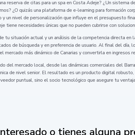
na reserva de citas para un spa en Costa Adeje? ¿Un sistema de
ernos? ¿O quizás una plataforma de e-learning para formación cor
co y un nivel de personalización que influye en el presupuesto fi
 tiene necesidades únicas que no pueden cubrirse con solucion
 tu situación actual y un análisis de la competencia directa en
tados de búsqueda y en preferencia de usuario. Al final del día,
del mercado más dinámico de Canarias y convertirla en ingresos r
o del mercado local, desde las dinámicas comerciales del Barranc
ica de nivel senior. El resultado es un producto digital robusto,
edor puntual, sino el socio tecnológico que asegure tu ventaja
interesado o tienes alguna p