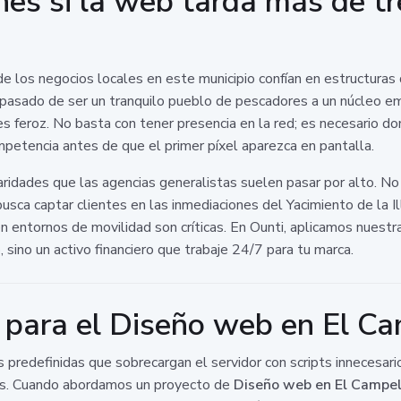
nes si la web tarda más de t
 los negocios locales en este municipio confían en estructuras 
a pasado de ser un tranquilo pueblo de pescadores a un núcleo e
es feroz. No basta con tener presencia en la red; es necesario do
mpetencia antes de que el primer píxel aparezca en pantalla.
ridades que las agencias generalistas suelen pasar por alto. No
sca captar clientes en las inmediaciones del Yacimiento de la Il
n entornos de movilidad son críticas. En Ounti, aplicamos nuestr
 sino un activo financiero que trabaje 24/7 para tu marca.
 para el Diseño web en El C
as predefinidas que sobrecargan el servidor con scripts innecesar
rsos. Cuando abordamos un proyecto de
Diseño web en El Campel