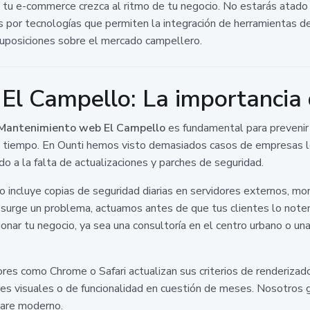
tu e-commerce crezca al ritmo de tu negocio. No estarás atado 
s por tecnologías que permiten la integración de herramientas d
suposiciones sobre el mercado campellero.
l Campello: La importancia 
Mantenimiento web El Campello
es fundamental para prevenir 
 tiempo. En Ounti hemos visto demasiados casos de empresas loca
o a la falta de actualizaciones y parches de seguridad.
 incluye copias de seguridad diarias en servidores externos, mon
i surge un problema, actuamos antes de que tus clientes lo note
ionar tu negocio, ya sea una consultoría en el centro urbano o u
es como Chrome o Safari actualizan sus criterios de renderiza
res visuales o de funcionalidad en cuestión de meses. Nosotros
ware moderno.