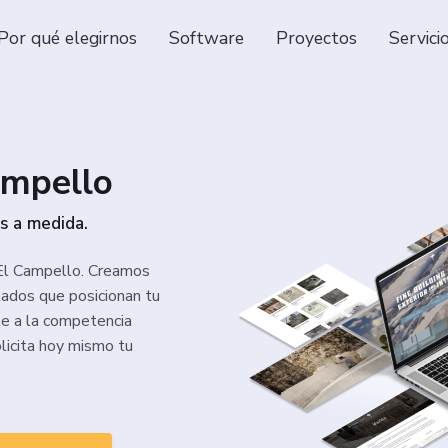
Por qué elegirnos
Software
Proyectos
Servici
ampello
es a medida.
 El Campello. Creamos
tados que posicionan tu
te a la competencia
olicita hoy mismo tu