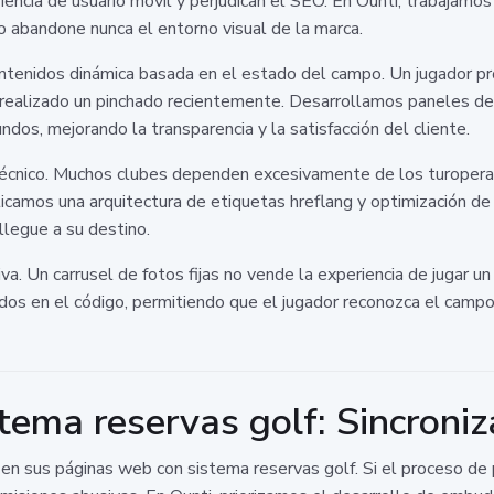
ncia de usuario móvil y perjudican el SEO. En Ounti, trabajamos 
o abandone nunca el entorno visual de la marca.
ntenidos dinámica basada en el estado del campo. Un jugador pro
a realizado un pinchado recientemente. Desarrollamos paneles de 
ndos, mejorando la transparencia y la satisfacción del cliente.
 técnico. Muchos clubes dependen excesivamente de los turoper
licamos una arquitectura de etiquetas hreflang y optimización de
llegue a su destino.
ctiva. Un carrusel de fotos fijas no vende la experiencia de jugar
dos en el código, permitiendo que el jugador reconozca el campo
ema reservas golf: Sincroniz
e en sus páginas web con sistema reservas golf. Si el proceso de 