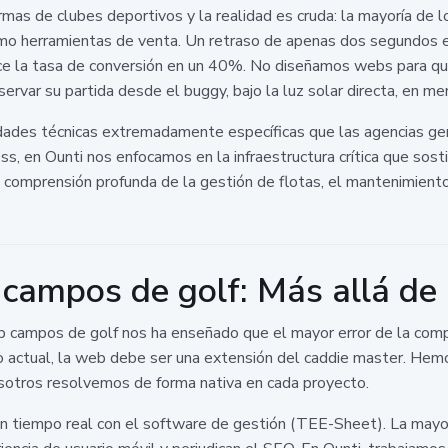
mas de clubes deportivos y la realidad es cruda: la mayoría de l
omo herramientas de venta. Un retraso de apenas dos segundos e
ce la tasa de conversión en un 40%. No diseñamos webs para que 
rvar su partida desde el buggy, bajo la luz solar directa, en men
dades técnicas extremadamente específicas que las agencias gen
ss, en Ounti nos enfocamos en la infraestructura crítica que sosti
comprensión profunda de la gestión de flotas, el mantenimiento 
campos de golf: Más allá de l
 campos de golf nos ha enseñado que el mayor error de la compe
rno actual, la web debe ser una extensión del caddie master. Hem
sotros resolvemos de forma nativa en cada proyecto.
l en tiempo real con el software de gestión (TEE-Sheet). La may