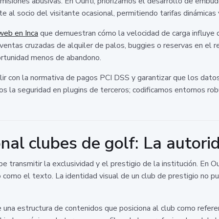
omisiones abusivas. En Ounti, priorizamos el desarrollo de embud
 al socio del visitante ocasional, permitiendo tarifas dinámica
web en Inca
que demuestran cómo la velocidad de carga influye d
r ventas cruzadas de alquiler de palos, buggies o reservas en el
portunidad menos de abandono.
plir con la normativa de pagos PCI DSS y garantizar que los dato
s la seguridad en plugins de terceros; codificamos entornos rob
nal clubes de golf: La autor
transmitir la exclusividad y el prestigio de la institución. En O
o como el texto. La identidad visual de un club de prestigio no
una estructura de contenidos que posiciona al club como referen