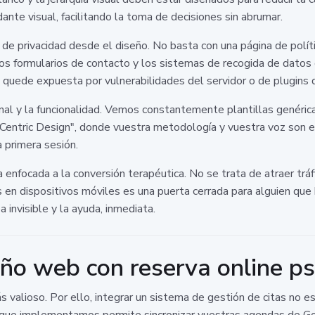
nte visual, facilitando la toma de decisiones sin abrumar.
 de privacidad desde el diseño. No basta con una página de polí
 los formularios de contacto y los sistemas de recogida de dato
 quede expuesta por vulnerabilidades del servidor o de plugins 
nal y la funcionalidad. Vemos constantemente plantillas genéri
entric Design", donde vuestra metodología y vuestra voz son el
a primera sesión.
 enfocada a la conversión terapéutica. No se trata de atraer tráfic
n dispositivos móviles es una puerta cerrada para alguien que 
 invisible y la ayuda, inmediata.
seño web con reserva online p
alioso. Por ello, integrar un sistema de gestión de citas no es 
 que implementamos permite sincronizar vuestras agendas de Go