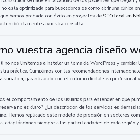
n construida se mide en la calidad de los pacientes que llegan y
e no está optimizada para buscadores es como abrir una clínica en 
ad que hemos probado con éxito en proyectos de
SEO local en No
unten directamente a vuestra consulta.
omo vuestra agencia diseño w
i no nos limitamos a instalar un tema de WordPress y cambiar l
uestra práctica. Cumplimos con las recomendaciones internacional
ssociation
, garantizando que el entorno digital sea profesional
os el comportamiento de los usuarios para entender en qué pun
reserva no es claro? ¿La descripción de los servicios es demasi
line. Hemos replicado este modelo de precisión en sectores compe
ca
, adaptándonos siempre a las particularidades de cada región y e