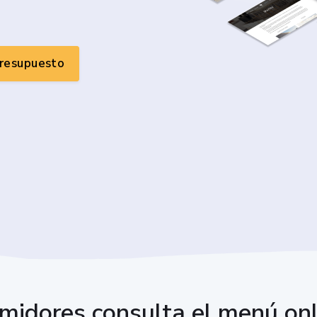
presupuesto
midores consulta el menú onli