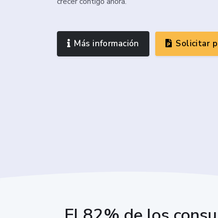
crecer contigo ahora.
Más información
Solicitar 
El 82% de los consu