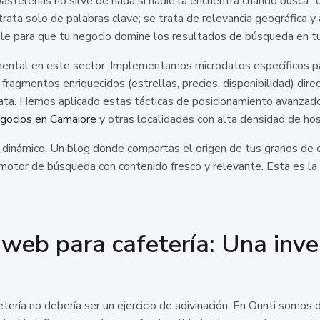
astelerías no sirve de nada si nadie la encuentra cuando busca "
rata solo de palabras clave; se trata de relevancia geográfica 
le para que tu negocio domine los resultados de búsqueda en tu
ental en este sector. Implementamos microdatos específicos pa
fragmentos enriquecidos (estrellas, precios, disponibilidad) dir
diata. Hemos aplicado estas tácticas de posicionamiento avanzad
gocios en Camaiore
y otras localidades con alta densidad de hos
inámico. Un blog donde compartas el origen de tus granos de caf
motor de búsqueda con contenido fresco y relevante. Esta es la 
web para cafetería: Una inver
ería no debería ser un ejercicio de adivinación. En Ounti somos d