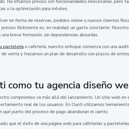
ado. No inflamos precios con funcionalidades innecesarias, pero
as o la optimización para móviles.
ver en forma de reservas, pedidos online y nuevos clientes físic
s precios fácilmente es, en realidad, un gasto constante. Nosot
 una breve formación, sin dependencias absurdas.
u pastelería
o cafetería, nuestro enfoque comienza con una audit
s de venta y trazamos un plan de desarrollo con plazos de entreg
ti como tu agencia diseño we
stro compromiso va más allá del lanzamiento. Un sitio web en e
ortamiento real de los usuarios. En Ounti utilizamos herramient
 en qué punto del proceso de pago abandonan el carrito.
o que el éxito de una página web para cafeterías y pastelerías r