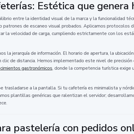
terías: Estética que genera 
librio entre la identidad visual de la marca y la funcionalidad té
do patrones de escaneo visual probados. Aplicamos protocolos 
lizar la velocidad de carga, cumpliendo estrictamente con los es
s la jerarquía de información. El horario de apertura, la ubicaci
un clic de distancia. Hemos implementado este nivel de precisión
cimientos gastronómicos
, donde la competencia turística exige 
asladarse a la pantalla. Si tu cafetería es minimalista y nórdica,
amos plantillas genéricas que ralentizan el servidor; desarroll
ece.
a pastelería con pedidos onl