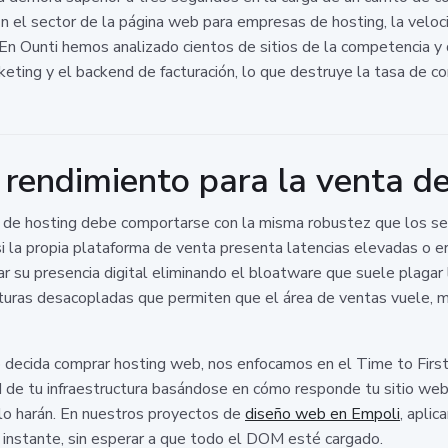
n el sector de la página web para empresas de hosting, la veloci
. En Ounti hemos analizado cientos de sitios de la competencia y
rketing y el backend de facturación, lo que destruye la tasa de c
 rendimiento para la venta de
e hosting debe comportarse con la misma robustez que los serv
i la propia plataforma de venta presenta latencias elevadas o e
 su presencia digital eliminando el bloatware que suele plaga
turas desacopladas que permiten que el área de ventas vuele, mi
io decida comprar hosting web, nos enfocamos en el Time to Firs
ad de tu infraestructura basándose en cómo responde tu sitio web.
lo harán. En nuestros proyectos de
diseño web en Empoli
, aplic
l instante, sin esperar a que todo el DOM esté cargado.