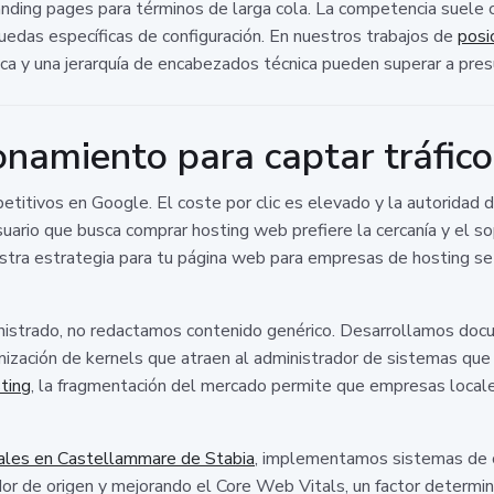
 landing pages para términos de larga cola. La competencia suele
quedas específicas de configuración. En nuestros trabajos de
posi
ca y una jerarquía de encabezados técnica pueden superar a p
onamiento para captar tráfico
etitivos en Google. El coste por clic es elevado y la autoridad 
uario que busca comprar hosting web prefiere la cercanía y el so
ra estrategia para tu página web para empresas de hosting se ce
inistrado, no redactamos contenido genérico. Desarrollamos doc
ización de kernels que atraen al administrador de sistemas que
ting
, la fragmentación del mercado permite que empresas local
tales en Castellammare de Stabia
, implementamos sistemas de ca
or de origen y mejorando el Core Web Vitals, un factor determina