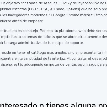
un objetivo constante de ataques DDoS y de inyección. No nos l
ridad estrictas (HSTS, CSP, X-Frame-Options) que no solo prot
a los navegadores modernos. Si Google Chrome marca tu sitio co
á muerto antes de empezar.
structura es complejo. Por eso, tu plataforma web debe ser un
o cripto hasta sistemas de tickets que se abren directamente des
ir la carga administrativa de tu equipo de soporte.
 reside en tener el catálogo más amplio, sino en presentar la inf
e encuentra en la simplicidad de la interfaz. Al contratar el desa
 diseño, estás adquiriendo un motor de ventas optimizado para 
interesado o tienes alguna p