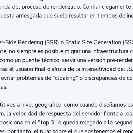
unda del proceso de renderizado. Confiar ciegamente
apuesta arriesgada que suele resultar en tiempos de 
-Side Rendering (SSR) o Static Site Generation (SSG
te, no siempre es posible migrar una infraestructura 
como un puente técnico: servir una versión pre-rend
 el usuario final disfruta de la interactividad del JS
a evitar problemas de "cloaking" o discrepancias de c
as.
itivos a nivel geográfico, como cuando diseñamos es
rm
, la velocidad de respuesta del servidor frente a los
e posiciona en el "top 3" o queda relegado a la segund
es, por tanto, el pilar sobre el que sostenemos el re