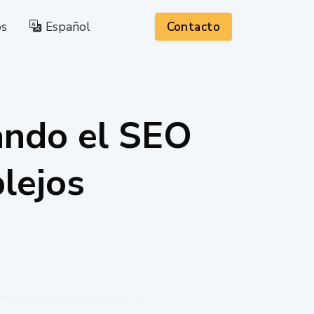
os
Español
Contacto
nando el SEO
plejos