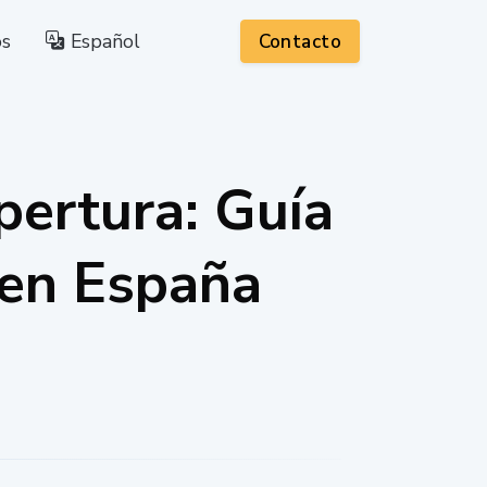
os
Español
Contacto
pertura: Guía
 en España