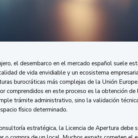
ero, el desembarco en el mercado español suele esta
alidad de vida envidiable y un ecosistema empresarial
cturas burocráticas más complejas de la Unión Europ
eor comprendidos en este proceso es la obtención de l
ple trámite administrativo, sino la validación técni
spacio físico determinado.
nsultoría estratégica, la Licencia de Apertura debe s
ler o compra de un local. Muchos expats cometen el 