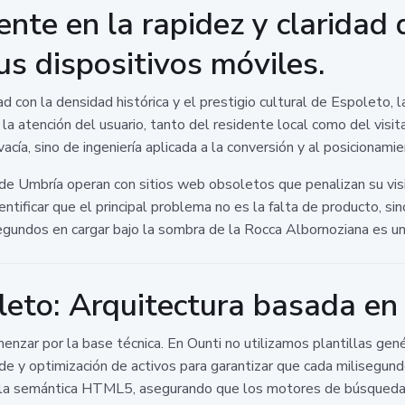
te en la rapidez y claridad 
s dispositivos móviles.
on la densidad histórica y el prestigio cultural de Espoleto, l
 la atención del usuario, tanto del residente local como del visita
cía, sino de ingeniería aplicada a la conversión y al posicionami
 Umbría operan con sitios web obsoletos que penalizan su visi
ntificar que el principal problema no es la falta de producto, sino
egundos en cargar bajo la sombra de la Rocca Albornoziana es un 
eto: Arquitectura basada en 
enzar por la base técnica. En Ounti no utilizamos plantillas gen
ode y optimización de activos para garantizar que cada milisegu
al y la semántica HTML5, asegurando que los motores de búsque