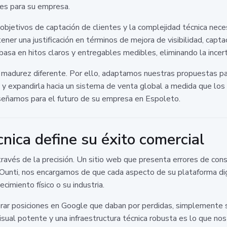
les para su empresa.
bjetivos de captación de clientes y la complejidad técnica neces
ner una justificación en términos de mejora de visibilidad, capt
asa en hitos claros y entregables medibles, eliminando la incer
 madurez diferente. Por ello, adaptamos nuestras propuestas 
l y expandirla hacia un sistema de venta global a medida que los 
señamos para el futuro de su empresa en Espoleto.
cnica define su éxito comercial
través de la precisión. Un sitio web que presenta errores de cons
 Ounti, nos encargamos de que cada aspecto de su plataforma dig
cimiento físico o su industria.
ar posiciones en Google que daban por perdidas, simplemente s
sual potente y una infraestructura técnica robusta es lo que nos