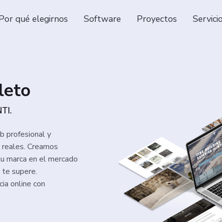
Por qué elegirnos
Software
Proyectos
Servici
leto
TI.
b profesional y
s reales. Creamos
tu marca en el mercado
 te supere.
ia online con